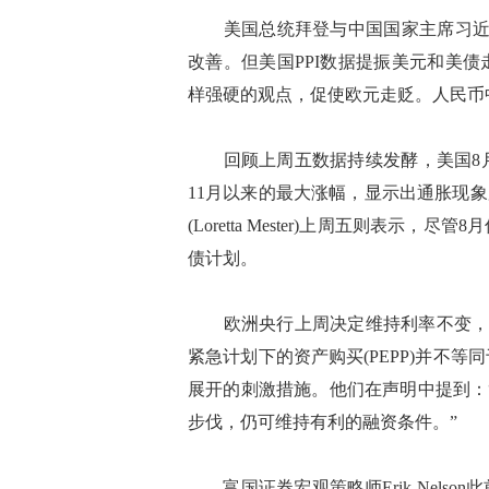
美国总统拜登与中国国家主席习近平
改善。但美国PPI数据提振美元和美
样强硬的观点，促使欧元走贬。人民币中间
回顾上周五数据持续发酵，美国8月份生产
11月以来的最大涨幅，显示出通胀现
(Loretta Mester)上周五则表
债计划。
欧洲央行上周决定维持利率不变，行长拉加德
紧急计划下的资产购买(PEPP)并不
展开的刺激措施。他们在声明中提到：
步伐，仍可维持有利的融资条件。”
富国证券宏观策略师Erik Nels