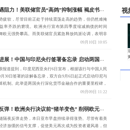
美元反弹遇阻力！美联储官员“高鸽”抑制涨幅 褐皮书放缓重塑避风港 欧元持平、人民币中间价上调59基点
视
势疲软，尽管目前正处于持续震荡走高的趋势，但仍然难掩
益率齐跌的窘境。欧洲央行宣布第四季度缩减购债的时间
舞欧元强势攀高。而美联储官员紧急释放鸽派论调，表明非
显示...
09月10日 10:05
汇市重大进展！中国与印尼央行签署备忘录 启动两国本币结算机制 国际货币基金组织：人民币全球外汇储备占比推至2016年来新高
浪报道提到，印度尼西亚央行6日宣布，根据该行与中国人民
年9月30日签署的谅解备忘录，双方自9月6日起正式启动印尼与
算机制。此举是两国央行深化货币金融合作的重要里程碑，
09月09日 11:22
美元强攻反弹！欧洲央行决议前“猪羊变色” 削弱欧元、英镑与澳元多头部位 人民币中间价重挫141基点
随隔夜反弹走势，本日亚市早盘持续录得涨势。尽管有着美
经济放缓的信号支撑，促使美元再次成为投资者避风港，但