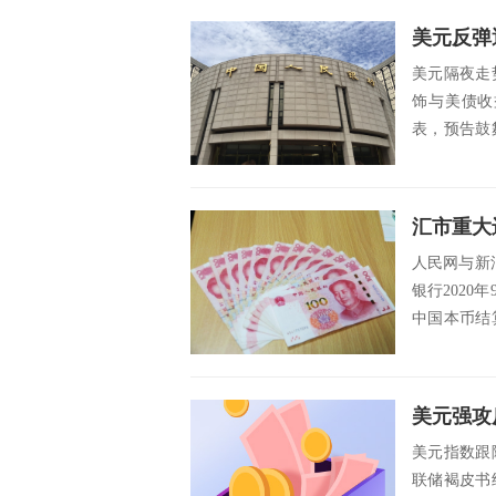
美元隔夜走
饰与美债收
表，预告鼓
农就业报告仍
人民网与新
银行2020
中国本币结
有...
美元指数跟
联储褐皮书