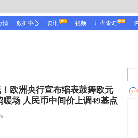
行情
数据中心
资讯
视频
汇率查询
低！欧洲央行宣布缩表鼓舞欧元
鸽暖场 人民币中间价上调49基点
名