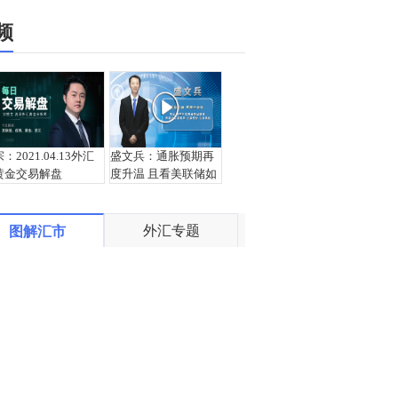
频
宗：2021.04.13外汇
盛文兵：通胀预期再
黄金交易解盘
度升温 且看美联储如
何应对
外汇专题
图解汇市
栾雪：4月13日黄金外
宗：2021.04.12外汇
汇上证解盘
黄金交易解盘