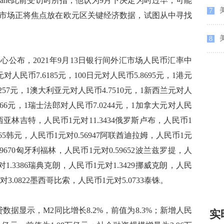
Lane此前受访时所指，他认为9月下决定为时过早，可能
美
7
市场正将焦点放在欧元区关键经济数据，试图从中寻找
8
布，2021年9月13日银行间外汇市场人民币汇率中
对人民币7.6185元，100日元对人民币5.8695元，1港元
9257元，1澳大利亚元对人民币4.7510元，1新西兰元对人
8066元，1瑞士法郎对人民币7.0244元，1加拿大元对人民
马来西亚林吉特，人民币1元对11.3434俄罗斯卢布，人民币1
.65韩元，人民币1元对0.56947阿联酋迪拉姆，人民币1元
.9670匈牙利福林，人民币1元对0.59652波兰兹罗提，人
对1.3386瑞典克朗，人民币1元对1.3429挪威克朗，人民
对3.0822墨西哥比索，人民币1元对5.0733泰铢。
显示，M2同比增长8.2%，前值为8.3%；新增人民
实