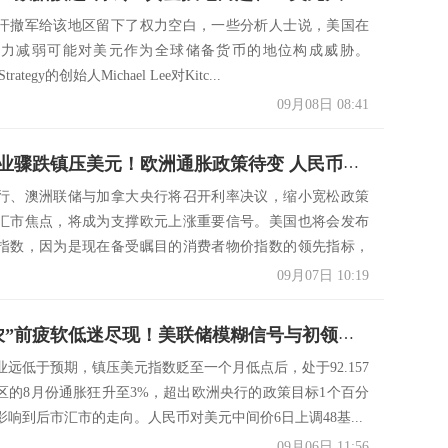
汗撤军给该地区留下了权力空白，一些分析人士说，美国在
响力减弱可能对美元作为全球储备货币的地位构成威胁。
 Strategy的创始人Michael Lee对Kitc...
09月08日 08:41
“非农”就业骤跌镇压美元！欧洲通胀政策待变 人民币中间价上调48基点 欧元、英镑与澳元纷纷攻升
行、澳洲联储与加拿大央行将召开利率决议，缩小宽松政策
汇市焦点，将成为支撑欧元上涨重要信号。美国也将会发布
指数，因为是现在备受瞩目的消费者物价指数的领先指标，
出...
09月07日 10:19
美元“非农”前疲软低迷尽现！美联储模糊信号与初领失业金夹击 人民币中间价上调17基点 欧元升至一个月高点
业远低于预期，镇压美元指数贬至一个月低点后，处于92.157
区的8月份通胀狂升至3%，超出欧洲央行的政策目标1个百分
响到后市汇市的走向。人民币对美元中间价6日上调48基...
09月06日 11:56