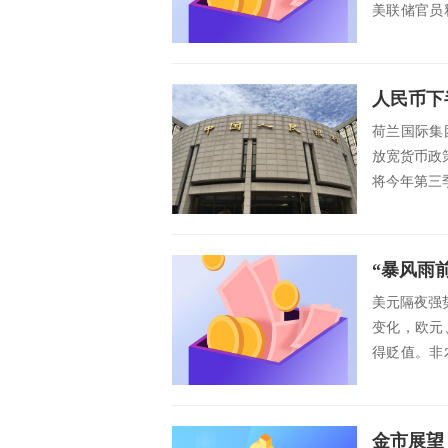
美联储官员
观望的状态，
荷兰国际集
放宽货币政
将今年第三季
美元隔夜强
变化，欧元
得贬值。非
内缩减...