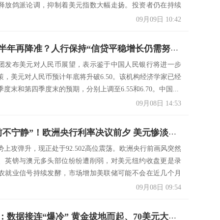
释放鸽派论调，抑制着美元指数大幅走扬。投资者仍在持续
不...
09月09日 10:42
人民币下半年再降准？人行保持“信贷平稳增长仍需努力”积极信号 座谈会：提高银行放款能力 强化信贷总量增长稳定性
团发布美元对人民币展望，表示鉴于中国人民银行将进一步
策，美元对人民币预计年底将升破6.50。该机构经济学家已经
度末和第四季度末的预期，分别上调至6.55和6.70。中国...
09月08日 14:53
“暴风雨前不宁静”！欧洲央行利率决议前夕 美元惨淡应声骤贬 欧元、英镑与澳元占先机 人民币中间价下调4基点
势上攻弹升，现正处于92.502高位震荡。欧洲央行前画风突然
、英镑与澳元多头部位纷纷遭削弱，对美元纽约收盘更是录
农就业信号持续发酵，市场增加美联储可能不会在近几个月
09月08日 09:54
金市展望：数据接连“爆冷” 黄金拔地而起、70美元大行情一触即发