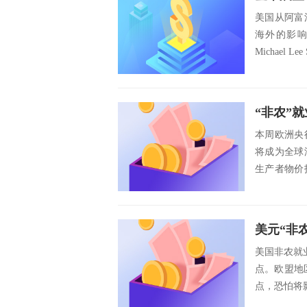
美国从阿富
海外的影
Michael Lee
本周欧洲央
将成为全球
生产者物价
市场有可能会
美国非农就
点。欧盟地
点，恐怕将影