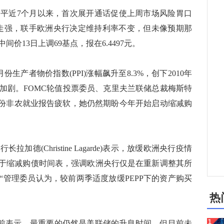
近7个月以来，首次展开通话促使上周市场风险胃口
债走强，联手欧洲央行决定维持利率不变，但未像预期那
价13日上调69基点，报在6.4497元。
者物价指数(PPI)涨幅飙升至8.3%，创下2010年
象加剧。FOMC轮值投票委员、克里夫兰联储总裁梅斯特
示，尽管8月份非农就业报告疲软，她仍然期盼今年开始启动缩减购
(Christine Lagarde)表示，放缓欧洲央行疫情
等同于缩减购债时间表，强调欧洲央行仅是在重新调整其所
“管理委员认为，较前两季适度放缓PEPP下的资产购买
热
on此前表示，最重要的仍然是美联储的升息时间，但目前未