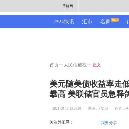
手机网
7*24快讯
汇市
名家
首页
人民币透视
>>
>>
正文
美元随美债收益率走
攀高 美联储官员急释
2021-09-13 13:28:01
来源：FX168
作者：佚
关注外汇网：
我要分享