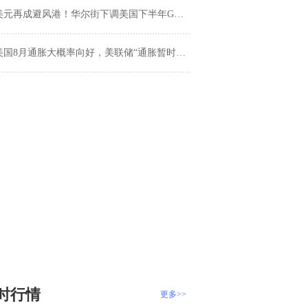
元再成避风港！华尔街下调美国下半年GDP预测 美PPI数据联手欧洲央行 欧元走贬、人民币中间价上调69基点
美国8月通胀大概率向好，美联储“通胀暂时论”迎考验
时行情
更多>>