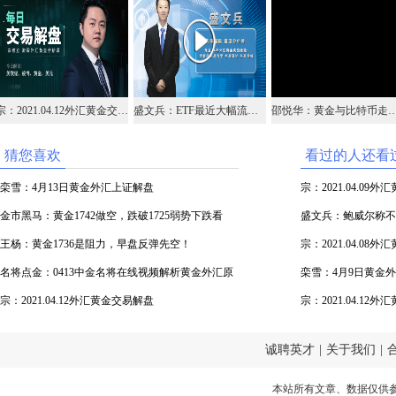
宗：2021.04.12外汇黄金交易解盘
盛文兵：ETF最近大幅流出 黄金会继续创新低吗?
邵悦华：黄金与比特币走势
猜您喜欢
看过的人还看
栾雪：4月13日黄金外汇上证解盘
宗：2021.04.09
金市黑马：黄金1742做空，跌破1725弱势下跌看
盛文兵：鲍威尔称不
1708
王杨：黄金1736是阻力，早盘反弹先空！
得支撑
宗：2021.04.08
名将点金：0413中金名将在线视频解析黄金外汇原
栾雪：4月9日黄金
油
宗：2021.04.12外汇黄金交易解盘
宗：2021.04.12
诚聘英才
|
关于我们
|
本站所有文章、数据仅供