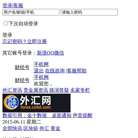
登录
|
客服
下次自动登录
登录
忘记密码？
立即注册
其它账号登录：
新浪
QQ
微信
手机网
财经号
退出
在线咨询
|
客服帮助
手机网
财经号
欢迎您，
外汇资讯
贵金属资讯
路演答疑
名家专栏
数据引用：金十数据 桌面通知
声音提醒
2015-06-11
星期二
全部快讯
区块链
外汇
黄金