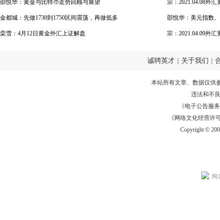
邵悦华：黄金与比特币走势回顾与展望
得支撑
宗：2021.04.08
金都城：先做1730到1750区间震荡，再做低多
邵悦华：美元指数、
栾雪：4月12日黄金外汇上证解盘
数 行情走势回顾与
宗：2021.04.09
诚聘英才
|
关于我们
|
本站所有文章、数据仅供
违法和不
《电子公告服务许可证
《网络文化经营许可证》
Copyright © 20
闽公