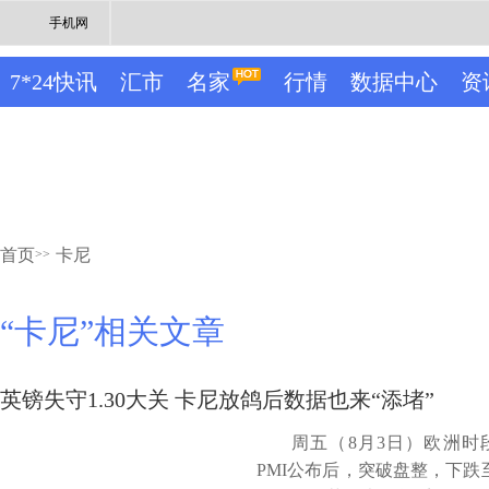
手机网
7*24快讯
汇市
名家
行情
数据中心
资
首页
卡尼
>>
“卡尼”相关文章
英镑失守1.30大关 卡尼放鸽后数据也来“添堵”
周五（8月3日）欧洲时
PMI公布后，突破盘整，下跌至