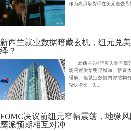
作为高贝塔货币在美元走强背景
新西兰就业数据暗藏玄机，纽元兑美
绎？
新西兰6月季度失业率攀
场闲置供给明显增加，薪资
缓解。但就业数据内部结构
较快增长，失...
FOMC决议前纽元窄幅震荡，地缘
鹰派预期相互对冲