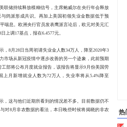
联储持续释放模糊信号，主席鲍威尔在央行年会释放
派与鸽派形成共识。再加上美国初领失业金数据低于预
8水平喘息。欧洲央行官员发表鹰派言论后，欧元对美元汇
上调17基点，报在6.4577元。
月28日当周初请失业金人数34万人，降至2020年3
动力市场从新冠疫情中逐步改善的另一个迹象，此前预期
美国劳工部将公布月度就业报告，该报告将显示9月份美国劳
上月新增就业人数为72万人，失业率将从5.4%降至
ttler表示，这与他们近期所看到的情况差不多。目前数据仍不
与对8月非农数据的看法，本日晚些时候将揭晓的非农
热