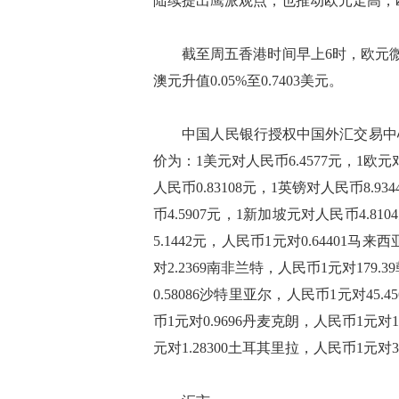
陆续提出鹰派观点，也推动欧元走高，
截至周五香港时间早上6时，欧元微贬0.01
澳元升值0.05%至0.7403美元。
中国人民银行授权中国外汇交易中心公
价为：1美元对人民币6.4577元，1欧元对
人民币0.83108元，1英镑对人民币8.9
币4.5907元，1新加坡元对人民币4.8
5.1442元，人民币1元对0.64401马
对2.2369南非兰特，人民币1元对179.
0.58086沙特里亚尔，人民币1元对45.
币1元对0.9696丹麦克朗，人民币1元对1
元对1.28300土耳其里拉，人民币1元对3