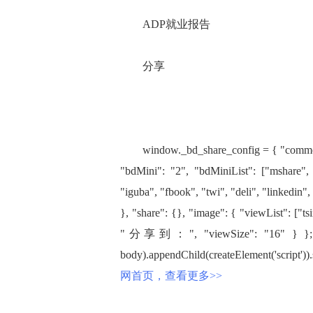
ADP就业报告
分享
window._bd_share_config = { "common": 
"bdMini": "2", "bdMiniList": ["mshare", 
"iguba", "fbook", "twi", "deli", "linkedin",
}, "share": {}, "image": { "viewList": ["ts
"分享到：", "viewSize": "16" } }; with
body).appendChild(createElement('script')).s
网首页，查看更多>>