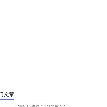
门文章
闫瑞祥：美指关注92.30破位状