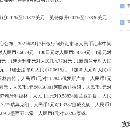
欧洲央行将在9月9日召开会议。
荷
7
%至1.1872美元；英镑微升0.01%至1.3836美元；
8
布，2021年9月3日银行间外汇市场人民币汇率中间
人民币7.6679元，100日元对人民币5.8729元，1港元对
344元，1澳大利亚元对人民币4.7784元，1新西兰元对人民
104元，1瑞士法郎对人民币7.0615元，1加拿大元对人民币
来西亚林吉特，人民币1元对11.2845俄罗斯卢布，人民币1元
39韩元，人民币1元对0.56881阿联酋迪拉姆，人民币1元对
4567匈牙利福林，人民币1元对0.58834波兰兹罗提，人民
.3275瑞典克朗，人民币1元对1.3387挪威克朗，人民币1
.0913墨西哥比索，人民币1元对5.0262泰铢。
实