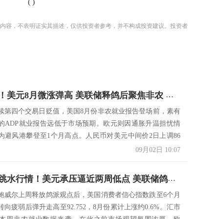
(
)
内容，不表明证实其描述，仅供投资者参考，并不构成投资建议。投资者
汇市行情！美元8月微涨弹高 美联储释鸽后聚焦非农 欧元、英镑与澳元纷纷上攻 人民币中间价仅贬1基点
续第四个交易日贬值，美国8月份非农就业报告登场前，素有
的ADP就业报告远低于市场预期。欧元则因通胀升温担忧情
为避风港攀登至1个月高点。人民币对美元中间价2日上调86
09月02日 10:07
汇市上演跳水行情！美元承压逼近两周低点 美联储鸽派情绪持续发酵 欧元英镑不同调、人民币中间价微贬2基点
鲍威尔上周释放鸽派观点后，美国消费者信心指数跌至6个月
向疲弱后弹升走高至92.752，8月份累计上涨约0.6%。汇市