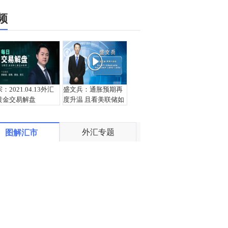
频
宗：2021.04.13外汇
盛文兵：通胀预期再
黄金交易解盘
度升温 且看美联储如
何应对
外汇专题
图解汇市
栾雪：4月13日黄金外
宗：2021.04.12外汇
汇上证解盘
黄金交易解盘