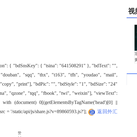
视
{ "bdSnsKey": { "tsina": "641508291" }, "bdText": "",
"douban", "sqq", "thx", "t163", "tfh", "youdao", "mail",
 "copy", "print"], "bdPic": "", "bdStyle": "1", "bdSize": "24"
ina", "qzone", "tqq", "fbook", "twi", "weixin"], "viewText":
 (document) 0[(getElementsByTagName('head')[0] ||
rc = '/static/api/js/share.js?v=89860593.js?'];
返回外汇
赞