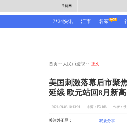
手机网
7*24快讯
汇市
名家
首页
人民币透视
>>
>>
正文
美国刺激落幕后市聚焦
延续 欧元站回8月新高
2021-09-03 10:13:01
来源：FX168
作者：佚
关注外汇网：
我要分享