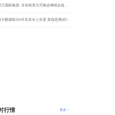
兰国际集团: 非农前美元可能会继续走低 美元、欧元、英镑走势分析
两大数据暗示8月非农令人失望 美指恐测试92.23支撑位
时行情
更多>>