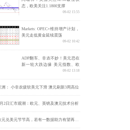
态，欧美关注1.1800支撑
09-02 15:55
Markets: OPEC+维持增产计划，
美元走低黄金延续震荡
09-02 10:42
ADP翻车、非农不妙！美元恐在
新一轮大跌边缘 美元指数、欧
09-02 13:18
元、英镑、日元、澳元和人民币
最新技术前景分析
亚洲： 小非农疲软美元下滑 澳元刷新3周高位
9月2日汇市观潮：欧元、英镑及澳元技术分析
欧元兑美元节节高，若有一数据助力有望再突破1.19