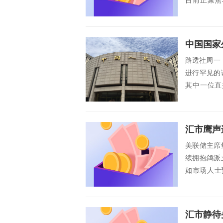
目前正聚焦
元...
路透社周一
进行罕见的
其中一位直
了"不同行业.
美联储主席
续拥抱鸽派
如市场人士预
前...