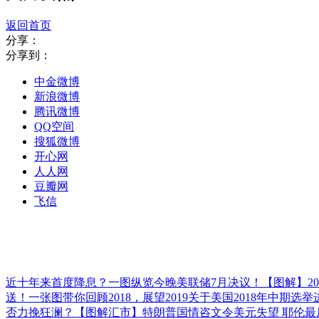
返回首页
分享：
分享到：
中金微博
新浪微博
腾讯微博
QQ空间
搜狐微博
开心网
人人网
豆瓣网
飞信
近十年来首度降息？一图纵览今晚美联储7月决议！
【图解】2
送！一张图带你回顾2018，展望2019
关于美国2018年中期选
否力挽狂澜？
【图解汇市】特朗普国情咨文令美元失望 耶伦