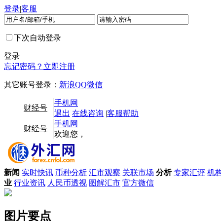
登录
|
客服
下次自动登录
登录
忘记密码？
立即注册
其它账号登录：
新浪
QQ
微信
手机网
财经号
退出
在线咨询
|
客服帮助
手机网
财经号
欢迎您，
新闻
实时快讯
币种分析
汇市观察
关联市场
分析
专家汇评
机
业
行业资讯
人民币透视
图解汇市
官方微信
图片要点