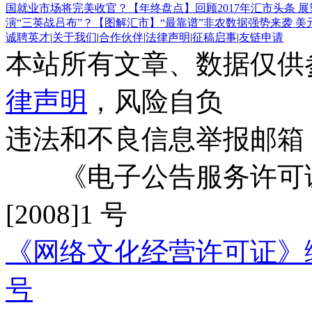
国就业市场将完美收官？
【年终盘点】回顾2017年汇市头条 展
演“三英战吕布”？
【图解汇市】“最靠谱”非农数据强势来袭 
诚聘英才
|
关于我们
|
合作伙伴
|
法律声明
|
征稿启事
|
友链申请
本站所有文章、数据仅供
律声明
，风险自负
违法和不良信息举报邮箱
《电子公告服务许可证
[2008]1 号
《网络文化经营许可证》编号：
号