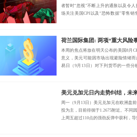
者暂时“忽视”不断上升的通胀以及令
场关注美国CPI以及“恐怖数据”零售
著...
本周的焦点将放在明天公布的美国8月CPI
意义，美元可能因市场出现避险情绪而
易日（9月13日）对下列货币的一些
强...
美元兑加元日内走势纠结，未
周一（9月13日）美元兑加元在欧洲盘
投为主，目前徘徊于1.2675附近。不
上周五超过110点的强劲反弹中获利，导