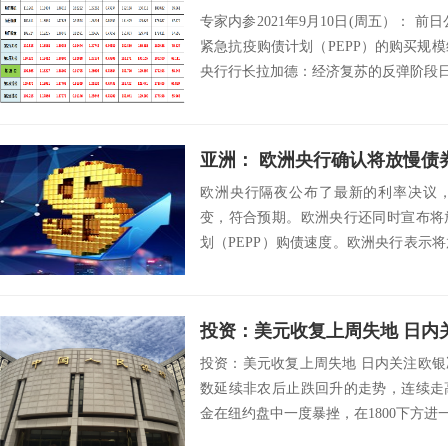
专家内参2021年9月10日(周五）： 
紧急抗疫购债计划（PEPP）的购买规模维
央行行长拉加德：经济复苏的反弹阶段日益
亚洲： 欧洲央行确认将放慢债
欧洲央行隔夜公布了最新的利率决议
变，符合预期。欧洲央行还同时宣布将
划（PEPP）购债速度。欧洲央行表示
划（PEPP...
投资：美元收复上周失地 日内
投资：美元收复上周失地 日内关注欧银决
数延续非农后止跌回升的走势，连续走
金在纽约盘中一度暴挫，在1800下方进一