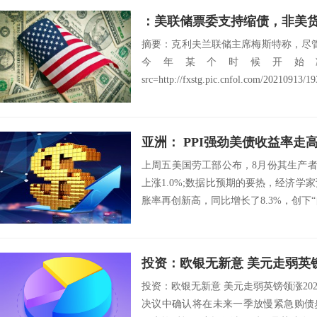
：美联储票委支持缩债，非美
摘要：克利夫兰联储主席梅斯特称，尽
今年某个时候开始
src=http://fxstg.pic.cnfol.com/20210913/19
亚洲： PPI强劲美债收益率走
上周五美国劳工部公布，8月份其生产者价格
上涨1.0%;数据比预期的要热，经济学家
胀率再创新高，同比增长了8.3%，创下“自20
投资：欧银无新意 美元走弱英
投资：欧银无新意 美元走弱英镑领涨202
决议中确认将在未来一季放慢紧急购债