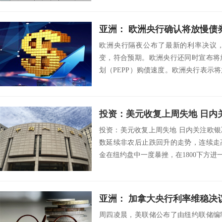
亚洲： 欧洲央行确认将放慢债
欧洲央行隔夜公布了最新的利率决议
变，符合预期。欧洲央行还同时宣布将
划（PEPP）购债速度。欧洲央行表示
划（PEPP...
投资：美元收复上周失地 日内
投资：美元收复上周失地 日内关注欧银决
数延续非农后止跌回升的走势，连续走
金在纽约盘中一度暴挫，在1800下方进一
周四凌晨，美联储公布了由纽约联储编