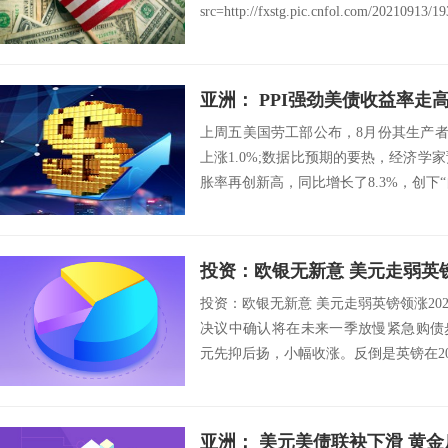
src=http://fxstg.pic.cnfol.com/20210913/19
亚洲： PPI强劲美债收益率走
上周五美国劳工部公布，8月份其生产者价格
上涨1.0%;数据比预期的要热，经济学家
胀率再创新高，同比增长了8.3%，创下“自20
投资：欧银无新意 美元走弱英
投资：欧银无新意 美元走弱英镑领涨202
决议中确认将在未来一季放慢紧急购债
元先抑后扬，小幅收涨。反倒是英镑在20
亚洲： 美元美债联袂下滑 黄