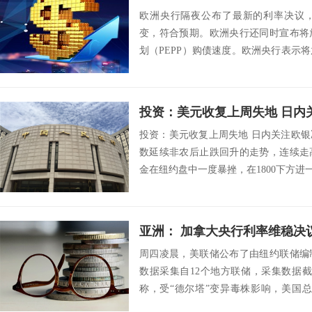
欧洲央行隔夜公布了最新的利率决议
变，符合预期。欧洲央行还同时宣布将
划（PEPP）购债速度。欧洲央行表示
划（PEPP...
投资：美元收复上周失地 日内
投资：美元收复上周失地 日内关注欧银决
数延续非农后止跌回升的走势，连续走
金在纽约盘中一度暴挫，在1800下方进一
周四凌晨，美联储公布了由纽约联储编
数据采集自12个地方联储，采集数据截
称，受“德尔塔”变异毒株影响，美国
度”，通...