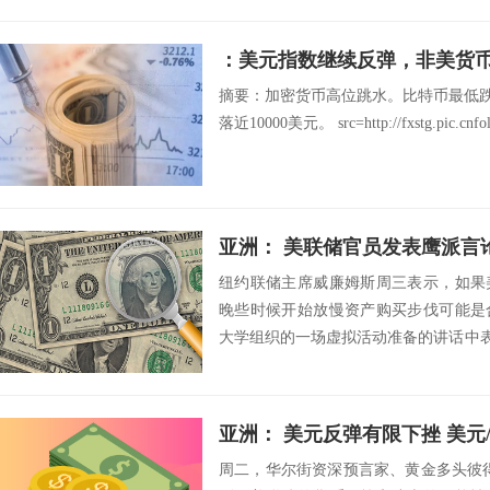
：美元指数继续反弹，非美货
摘要：加密货币高位跳水。比特币最低跌至
落近10000美元。 src=http://fxstg.pic.cnfol.
亚洲： 美联储官员发表鹰派言
纽约联储主席威廉姆斯周三表示，如果
晚些时候开始放慢资产购买步伐可能是
大学组织的一场虚拟活动准备的讲话中表
续改善，今...
亚洲： 美元反弹有限下挫 美元/加
周二，华尔街资深预言家、黄金多头彼