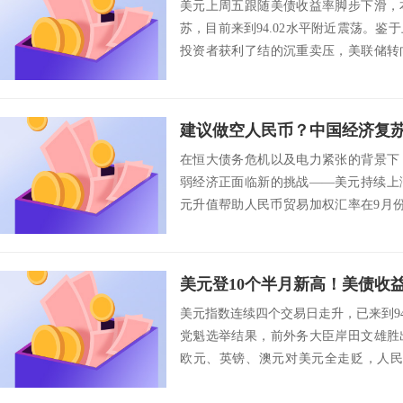
美元上周五跟随美债收益率脚步下滑，
苏，目前来到94.02水平附近震荡。
投资者获利了结的沉重卖压，美联储转
而在美元...
在恒大债务危机以及电力紧张的背景下
弱经济正面临新的挑战——美元持续上涨
元升值帮助人民币贸易加权汇率在9月
国货币兑...
美元指数连续四个交易日走升，已来到94
党魁选举结果，前外务大臣岸田文雄胜
欧元、英镑、澳元对美元全走贬，人民币
基...