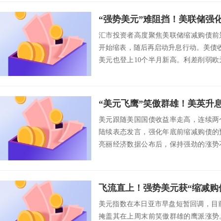
汇市投资者高度聚焦美联储缩减购债前
开始缩表，随后再启动升息行动。美债
美元也登上10个半月新高。利差削弱
纷纷贬值...
美元跟随美国国债收益率走高，连续两
陆续表态发言，强化年底前缩减购债的
亮丽经济数据公布后，保持强劲的涨势
映出担忧情绪正...
美元指数在本日亚市早盘短暂回调，目前
掩盖其在上周末前笑傲群雄的鹰派涨势