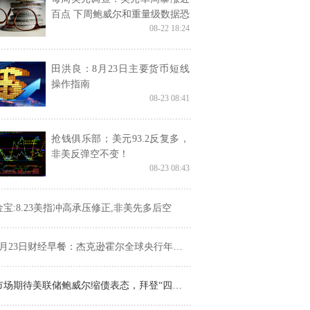
百点 下周鲍威尔和重量级数据恐
08-22 18:24
酝酿更大行情
田洪良：8月23日主要货币短线
操作指南
08-23 08:41
抢钱俱乐部；美元93.2反复多，
非美反弹空不变！
08-23 08:43
金宝:8.23美指冲高承压修正,非美先多后空
月23日财经早餐：杰克逊霍尔全球央行年会来了！鲍威尔要“憋大招”？
市场期待美联储鲍威尔缩债表态，拜登“四面楚歌”