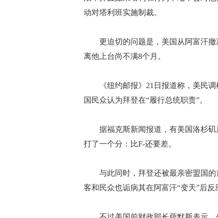
动对塔利班实施制裁。
更迫切的问题是，美国从阿富汗撤离
离他上台尚不满8个月。
《纽约邮报》21日报道称，美民调机
国民众认为拜登在“履行总统职责”。
据福克斯新闻报道，有美国洛杉矶居
打了一个分：比F-还要差。
与此同时，拜登还被最亲密盟国的首
客和民众也诟病其在阿富汗“变天”后
不过美国前财政部长萨默斯表示，外