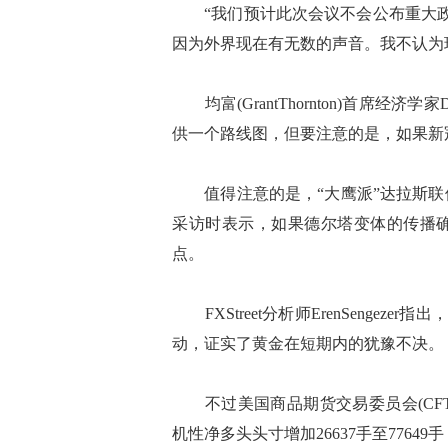
“我们预计此次会议不会公布重大政
因为外界现在有无数的声音。我不认为
均富(GrantThornton)首席经济
供一个路线图，但要注意的是，如果新
值得注意的是，“大鹰派”达拉斯联
采访时表示，如果德尔塔变体的传播
点。
FXStreet分析师ErenSengez
动，证实了黄金在短期内的犹豫不决。
不过美国商品期货交易委员会(CFTC
机性净多头头寸增加26637手至77