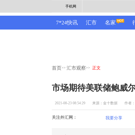
手机网
7*24快讯
汇市
名家
首页
汇市观察
>>
>>
正文
市场期待美联储鲍威尔
2021-08-23 08:54:29
来源：金十数据
作者
关注外汇网：
我要分享