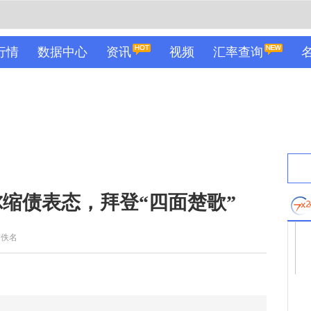
行情
数据中心
资讯
视频
汇率查询
缩债表态，拜登“四面楚歌”
：佚名