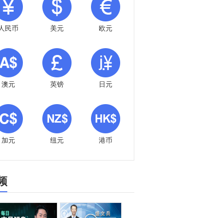
人民币
美元
欧元
澳元
英镑
日元
加元
纽元
港币
频