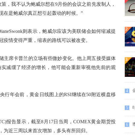
策，我不认为鲍威尔想在9月份的会议之前先发制人，
现在是鲍威尔真正想引起轰动的时候。”
学家DianeSwonk则表示，鲍威尔应该为美联储会如何缩减提
冠疫情变得严重，缩表的路线可以被改变。
储主席卡普兰的立场有些微妙变化。他上周五接受媒体
确实减缓了经济的增长，他可能会重新审视他先前的观
4
er指出，央行年会前，黄金日线图上的RSI继续在50附近横盘移
8
5
)报告显示，截至8月17日当周，COMEX黄金期货投
6
649手，为近三周以来首次增加，多头有所回归。