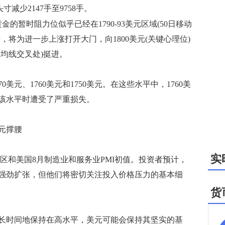
寸减少2147手至9758手。
黄金的暂时阻力位似乎已经在1790-93美元区域(50日移动
，将为进一步上涨打开大门，向1800美元(关键心理位)
移动均线交叉处)挺进。
元、1760美元和1750美元。在这些水平中，1760美
该水平时遭受了严重损失。
元撑腰
实
元区和美国8月制造业和服务业PMI初值。投资者预计，
强劲扩张，但他们将密切关注投入价格压力的基本细
货
时间地保持在高水平，美元可能会保持其坚实的基