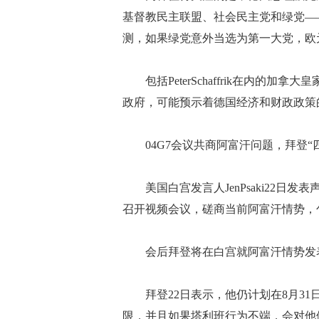
基督教民主联盟、社会民主党和绿党—
测，如果绿党意外当选为第一大党，欧元
包括PeterSchaffrik在内的
政府，可能预示着德国经济和财政政策
04G7会议共商阿富汗问题，拜登“
美国白宫发言人JenPsaki22日发表
召开视频会议，磋商当前阿富汗情势，
会后拜登将在白宫就阿富汗情势发
拜登22日表示，他仍计划在8月31
限，并且如果塔利班行为不端，会对他