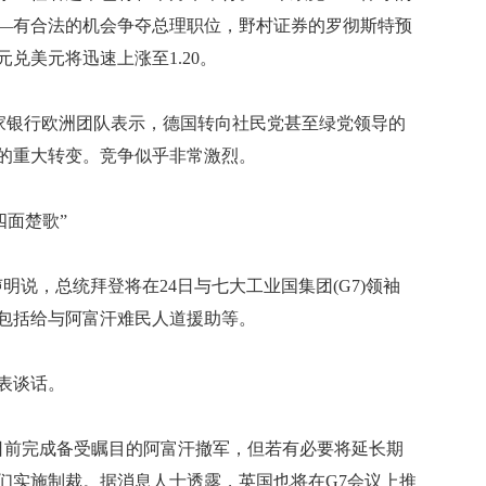
—有合法的机会争夺总理职位，野村证券的罗彻斯特预
兑美元将迅速上涨至1.20。
加拿大皇家银行欧洲团队表示，德国转向社民党甚至绿党领导的
的重大转变。竞争似乎非常激烈。
四面楚歌”
声明说，总统拜登将在24日与七大工业国集团(G7)领袖
包括给与阿富汗难民人道援助等。
表谈话。
日前完成备受瞩目的阿富汗撤军，但若有必要将延长期
们实施制裁。据消息人士透露，英国也将在G7会议上推