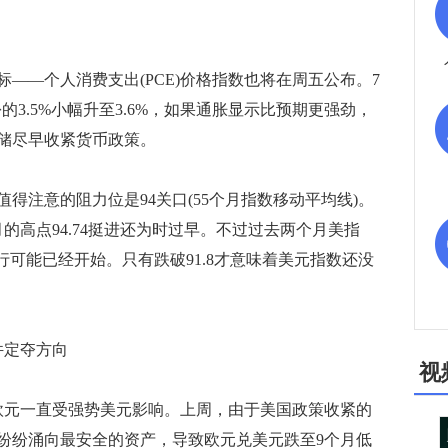
—个人消费支出(PCE)价格指数也将在周五公布。7
的3.5%小幅升至3.6%，如果通胀显示比预期更强劲，
储尽早收紧货币政策。
注意的阻力位是94关口(55个月指数移动平均线)。
月的高点94.74挺进还为时过早。不过过去两个月美指
行可能已经开始。只有跌破91.8才意味着美元指数还没
件定夺方向
视
元一直受强势美元影响。上周，由于美国政策收紧的
纷纷涌向最安全的资产，导致欧元兑美元跌至9个月低