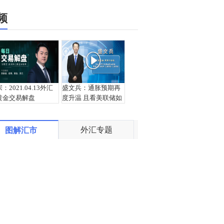
频
宗：2021.04.13外汇
盛文兵：通胀预期再
黄金交易解盘
度升温 且看美联储如
何应对
外汇专题
图解汇市
栾雪：4月13日黄金外
宗：2021.04.12外汇
汇上证解盘
黄金交易解盘