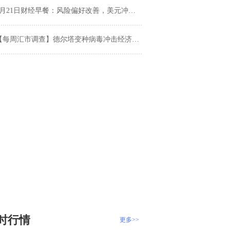
月21日财经早餐：风险偏好改善，美元冲高回落黄金持稳，油价本周大跌9%
每周汇市调查】德尔塔变种病毒冲击经济复苏前景 美元是否开启新一轮涨势？下周杰克逊霍尔全球央行年会会议重磅来袭
时行情
更多>>