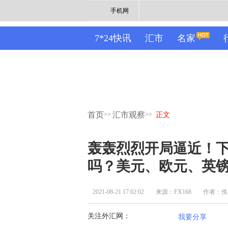
手机网
7*24快讯
汇市
名家
首页
汇市观察
>>
>>
正文
轰轰烈烈开局逼近！
吗？美元、欧元、英
2021-08-21 17:02:02
来源：FX168
作者：佚
关注外汇网：
我要分享