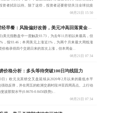
投资者拭目以待。除了这些，投资者还要密切关注全球抗疫
08月21日 15:50
8月21日财经早餐：风险偏好改善，美元冲高回落黄金持稳，油价本周大跌9%
0日)美元指数盘中一度触及93.73，为去年11月初以来最高，但
1%，报93.46；本周美元上涨近1%，为两个月来最大周线涨
货价格录得四个交易日来的首次上涨，但本周金...
08月21日 07:34
镑价格分析：多头等待突破100日均线阻力
20日）欧元兑英镑交叉盘延续从2020年2月以来的最低水平
0附近的强劲反弹，并在周五的欧洲交易时段冲至四周高点。上行动
斐波那契水平(0.8670-0.8450跌势)...
08月21日 07:34