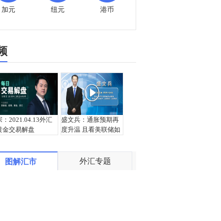
加元
纽元
港币
频
宗：2021.04.13外汇
盛文兵：通胀预期再
黄金交易解盘
度升温 且看美联储如
何应对
外汇专题
图解汇市
栾雪：4月13日黄金外
宗：2021.04.12外汇
汇上证解盘
黄金交易解盘