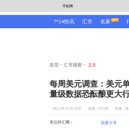
手机网
7*24快讯
汇市
名家
首页
汇市观察
>>
>>
正文
每周美元调查：美元单
量级数据恐酝酿更大
2021-08-22 18:24:03
来源：FX168
作者：佚
关注外汇网：
我要分享