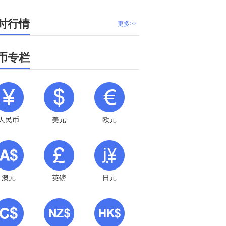
时行情
更多>>
币专栏
人民币
美元
欧元
澳元
英镑
日元