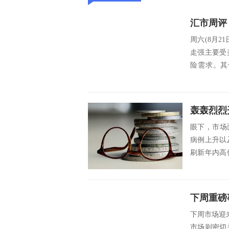
周六(8月2
走强主要受
险需求。其
压，...
眼下，市场
病例上升以
刷新年内高
联储下周...
下周重磅事
下周市场迎
市场则密切