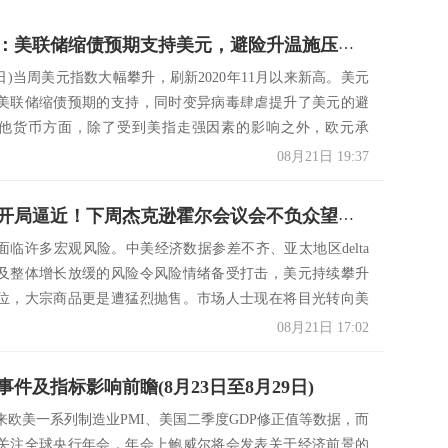
汇市周评：美联储缩债预期支持美元，避险升温施压商品货币和英镑
1日)当周美元指数大幅攀升，刷新2020年11月以来新高。美元
美联储缩债预期的支持，同时变异病毒肆虐提升了美元的避
他货币方面，除了受到美指走强因素的影响之外，欧元承
08月21日 19:37
轰轰烈烈开局逼近！下周杰克逊霍尔会议会不负众望吗？美元、欧元、英镑及澳纽最新前景预测
面临许多宏观风险。中美经济数据参差不齐、亚太地区delta
及整体增长放缓的风险令风险情绪备受打击，美元持续攀升
位，大宗商品更是遭猛烈抛售。市场人士现在将目光转向美
08月21日 17:02
件及指标影响前瞻(8月23日至8月29日)
来欧美一系列制造业PMI、美国二季度GDP修正值等数据，而
关注全球央行年会，年会上鲍威尔将会发表关于经济前景的