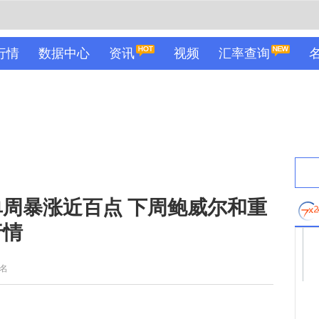
行情
数据中心
资讯
视频
汇率查询
周暴涨近百点 下周鲍威尔和重
行情
名