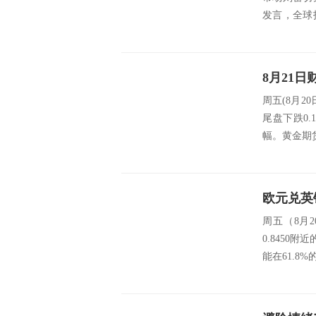
发言，全球
的最新进...
周五(8月2
尾盘下跌0.
幅。黄金期
欧元兑英
周五（8月
0.845
能在61.8%的