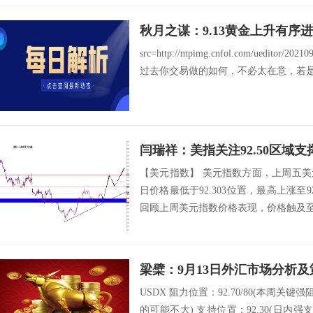
秋月之谋：9.13黄金上升有序
src=http://mpimg.cnfol.com/ueditor/20
过去你交易做的如何，不必太在意，若是顺
闫瑞祥：美指关注92.50区域
【美元指数】 美元指数方面，上周五
日价格最低于92.303位置，最高上涨至92
回顾上周美元指数价格表现，价格触及至周
梁檗：9月13日外汇市场分析及
USDX 阻力位置：92.70/80(本周关键强阻
的可能不大) 支持位置：92.30(日内强支持）