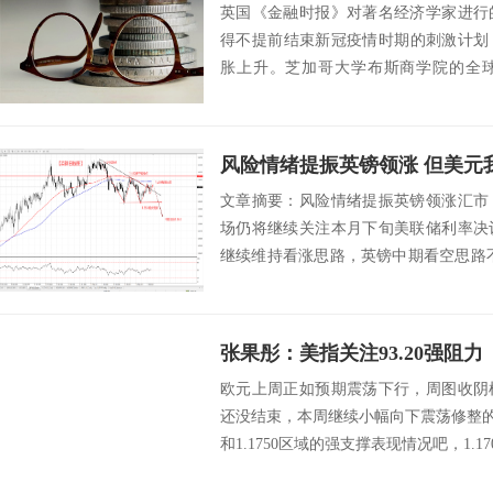
英国《金融时报》对著名经济学家进行
得不提前结束新冠疫情时期的刺激计划，
胀上升。芝加哥大学布斯商学院的全
报》合作的最...
风险情绪提振英镑领涨 但美元
文章摘要：风险情绪提振英镑领涨汇市
场仍将继续关注本月下旬美联储利率决
继续维持看涨思路，英镑中期看空思路
大家上午好！...
张果彤：美指关注93.20强阻力
欧元上周正如预期震荡下行，周图收阴
还没结束，本周继续小幅向下震荡修整的概
和1.1750区域的强支撑表现情况吧，1.17