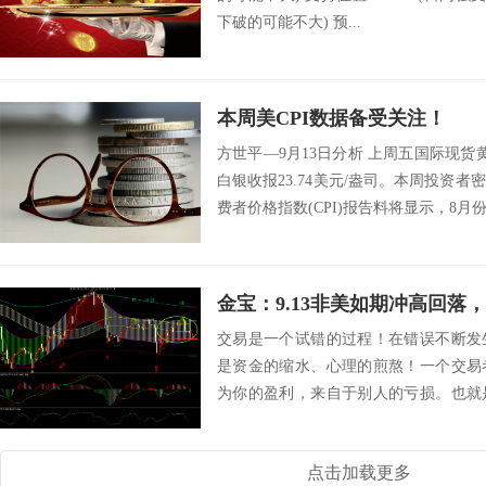
下破的可能不大) 预...
本周美CPI数据备受关注！
方世平—9月13日分析 上周五国际现货黄金
白银收报23.74美元/盎司。本周投资
费者价格指数(CPI)报告料将显示，8月份C
金宝：9.13非美如期冲高回落
交易是一个试错的过程！在错误不断发
是资金的缩水、心理的煎熬！一个交易
为你的盈利，来自于别人的亏损。也就
才会出现可供人...
点击加载更多