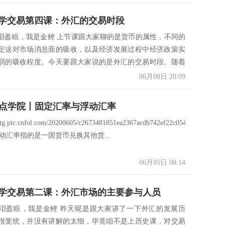
学交易第四课：外汇的交易时段
泪盈眶，我是金鲤 上节课跟大家聊的是货币的属性，不同的
定这对市场消息面的吸收，以及经济发展过程中经济政策实
弱的吸收程度。今天要跟大家说的是外汇的交易时段。随着
..
06月08日 20:09
汇点学院丨固定汇率与浮动汇率
xstg.pic.cnfol.com/20200605/c2673481851ea2367acdb742ef22c054.jpg
动汇率指的是一国货币兑换其他货...
06月05日 08:14
学交易第二课：外汇市场的主要参与人员
泪盈眶，我是金鲤 昨天呢是跟大家讲了一下外汇的发展历
很笼统，并没有讲解的太细，毕竟咱不是上历史课，对交易