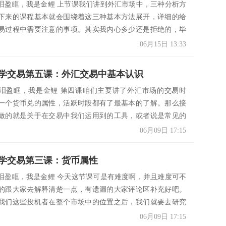
泪盈眶，我是金鲤 上节课我们讲到外汇市场中，三种分析方
下来的课程基本就会围绕着这三种基本方法展开，详细的给
易过程中需要注意的事项。其实我内心多少还是拒绝的，毕
.
06月15日 13:33
学交易第五课：外汇交易中基本认识
泪盈眶，我是金鲤 第四课咱们主要讲了外汇市场的交易时
一个货币兑的属性，活跃时段都有了最基本的了解。那么接
做的就是关于在交易中我们运用到的工具，或者说是常见的
06月09日 17:15
学交易第三课：货币属性
泪盈眶，我是金鲤 今天这节课可是有难度啊，并且难度可不
的跟大家去解释清楚一点，有遗漏的大家评论区补充好吧。
我们这些投机者在整个市场中的位置之后，我们就要去研究
.
06月09日 17:15