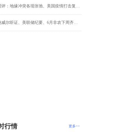
周评：地缘冲突各现张弛、美国疫情打击复苏、黄金登临8年高位
威尔听证、美联储纪要、6月非农下周齐袭！哪些值得更加审慎？相关风险事件提醒(表)
时行情
更多>>