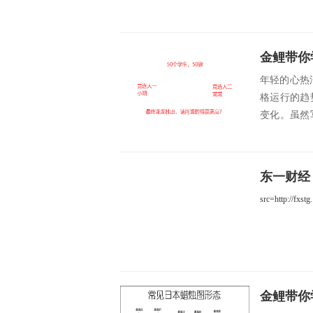
年轻的心热
格运行的趋
变化。虽然
多，反而起不.
src=http://fxstg.