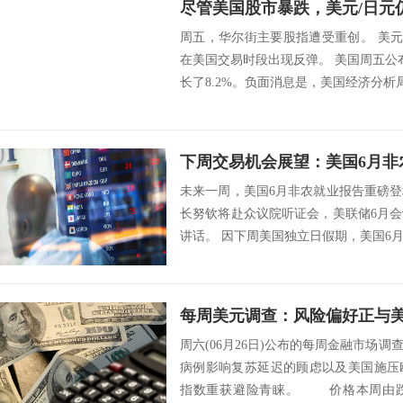
尽管美国股市暴跌，美元/日元仍维
周五，华尔街主要股指遭受重创。 美元兑
在美国交易时段出现反弹。 美国周五公
长了8.2%。负面消息是，美国经济分析局
下周交易机会展望：美国6月非
未来一周，美国6月非农就业报告重磅
长努钦将赴众议院听证会，美联储6月
讲话。 因下周美国独立日假期，美国6
5月...
周六(06月26日)公布的每周金融市场
病例影响复苏延迟的顾虑以及美国施压
指数重获避险青睐。 价格本周由跌