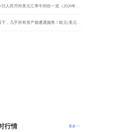
今日人民币对美元汇率中间价一览（2020年6月16日）
下，几乎所有资产都遭遇抛售！欧元/美元、英镑/美元、美元/日元、美元指数、现货黄金及美国原油技术走势前瞻
时行情
更多>>