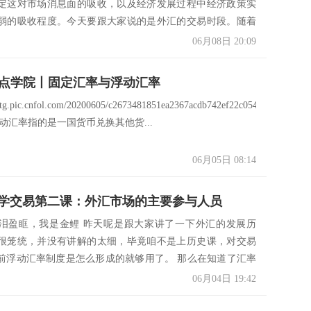
定这对市场消息面的吸收，以及经济发展过程中经济政策实
弱的吸收程度。今天要跟大家说的是外汇的交易时段。随着
..
06月08日 20:09
汇点学院丨固定汇率与浮动汇率
xstg.pic.cnfol.com/20200605/c2673481851ea2367acdb742ef22c054.jpg
动汇率指的是一国货币兑换其他货...
06月05日 08:14
学交易第二课：外汇市场的主要参与人员
泪盈眶，我是金鲤 昨天呢是跟大家讲了一下外汇的发展历
很笼统，并没有讲解的太细，毕竟咱不是上历史课，对交易
前浮动汇率制度是怎么形成的就够用了。 那么在知道了汇率
..
06月04日 19:42