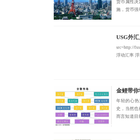
货币属性决
施，货币强
电子交易的发.
USG外
src=http://f
浮动汇率 浮
金鲤带你
年轻的心热
史，当然也
而言知道目
的由来，我们.