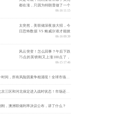
都在涨，只因为特朗普做了一个
06-16 11:15
决定？
太突然，美联储深夜放大招，今
日恐怖数据 VS 鲍威尔谁才能掀
06-16 09:39
起大行情？
风云突变！怎么回事？午后下跌
75点的英镑刚又上涨100点了，
06-15 17:46
全球新冠肺炎确诊病例超800万
例
时间，所有风险因素争相涌现！全球市场抛售不止、黄金刚再跌穿1710 欧元、英镑、日元、澳元、黄金和原油走势预测
京三区和河北保定进入战时状态！市场还要小心这一风险 美元、欧元、英镑、日元及澳元日内交易策略
刚刚，澳洲联储利率决议公布，讲了什么？