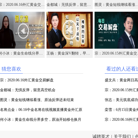
宗：2020.06.16外汇黄金交易解盘
金都城：无惧反弹，留意高空机会
图灵：黄金短线继续看涨、原油反
何小冰：黄金生命线分界多空，原油开始移仓换月
王杨：黄金深V翻转，早盘依托1720干多！
宗：202
猜您喜欢
看过的人还看
宗：2020.06.16外汇黄金交易解盘
盛文兵：黄金两日高
金都城：无惧反弹，留意高空机会
域空
宗：2020.06.15
图灵：黄金短线继续看涨、原油反弹还未结束
张志：美元筑底成功
名将点金：06.16中金名将在线视频直播黄金外汇原
栾雪：6月15日黄
油
何小冰：黄金生命线分界多空，原油开始移仓换月
宗：2020.06.16
诚聘英才
|
关于我们
|