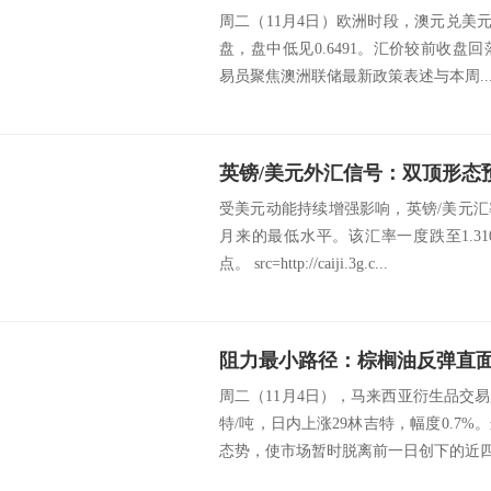
周二（11月4日）欧洲时段，澳元兑美元回
盘，盘中低见0.6491。汇价较前收盘回
易员聚焦澳洲联储最新政策表述与本周..
英镑/美元外汇信号：双顶形态
受美元动能持续增强影响，英镑/美元
月来的最低水平。该汇率一度跌至1.3
点。 src=http://caiji.3g.c...
阻力最小路径：棕榈油反弹直
周二（11月4日），马来西亚衍生品交易
特/吨，日内上涨29林吉特，幅度0.7
态势，使市场暂时脱离前一日创下的近四个