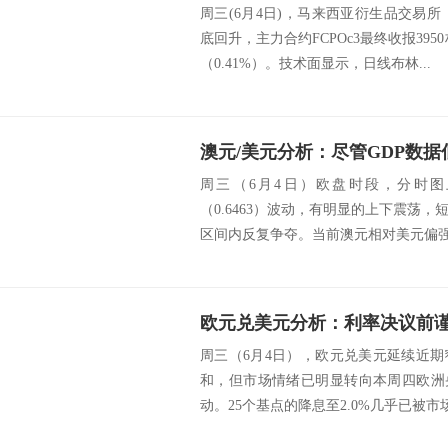
周三(6月4日)，马来西亚衍生品交易
底回升，主力合约FCPOc3最终收报395
（0.41%）。技术面显示，日线布林...
澳元/美元分析：尽管GDP数
周三（6月4日）欧盘时段，分时图
（0.6463）波动，有明显的上下震荡
区间内反复争夺。当前澳元相对美元偏强，
周三（6月4日），欧元兑美元延续近
和，但市场情绪已明显转向本周四欧洲
动。25个基点的降息至2.0%几乎已被市场