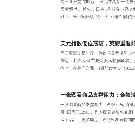
周三亚洲交易时段，日元在刷新一周低
因素驱动。首先，日本5月服务业采购
51.0，虽然低于4月的52.4，但较初值的50.
美元指数低位震荡，英镑重返
周三亚洲交易时段，英镑兑美元温和上行，
震荡。此次反弹主要受美元整体疲软、
推动。在美国方面，4月职位空缺（JOLTS
一张图看商品支撑阻力：金银油气+铂钯铜
月4日周三12:45，具体覆盖金银铂钯
14个品种，更多详见汇通财经析若特制图表