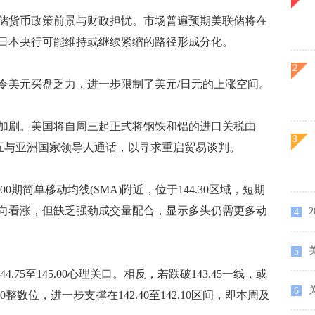
货币政策前景与财政担忧。市场普遍预期美联储将在
与日本央行可能维持或继续紧缩的路径形成分化。
美元买盘乏力，进一步限制了美元/日元的上涨空间。
剧。美国将自周三起正式将钢铁和铝的进口关税由
周五与亚洲国家领导人通话，以寻求重启贸易谈判。
期简单移动均线(SMA)附近，位于144.30区域，短期
向看涨，但缺乏强劲成交量配合，显示多头仍需更多动
4
美
5
.75至145.00心理关口。相反，若跌破143.45一线，或
关
6
整数位，进一步支撑在142.40至142.10区间，即本周及