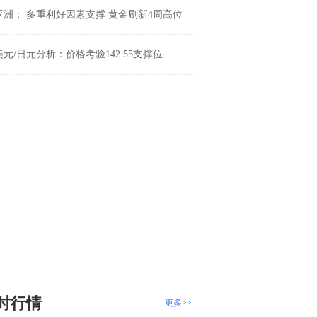
亚洲： 多重利好因素支撑 黄金刷新4周高位
美元/日元分析：价格考验142.55支撑位
时行情
更多>>