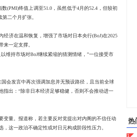
MI)终值上调至51.0，虽然低于4月的52.4，但较初
连续第二个月扩张。
在温和恢复，增强了市场对日本央行(BoJ)在2025
带来一定支撑。
以维持市场对BoJ继续紧缩的猜测情绪，”一位接受市
国会发言中再次强调加息并无预设路径，且当前全球
他指出：“除非日本经济足够稳健，否则不会推动进一
变量。报道称，若主要反对党提出对内阁的不信任动
热
选，这一政治不确定性或对日元构成阶段性压力。