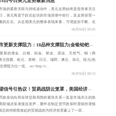
6月4日今日美元走势最新消息
市场的紧密关联与持续波动中，美元走势始终是投资者关注
日，美元再度于跌宕起伏的市场浪潮中前行，其走势深受一
素的左右。​ 从近期美元的整体表现来看，可谓波折不断。在
.
06月04日 09:05
6月4日亚市更新支撑阻力：18品种支撑阻力(金银铂钯原油天然气铜及十大货币对)
市更新的黄金、白银、铂金、钯金、原油、天然气、铜（商
美元指数、欧元、英镑、日元、瑞郎、澳元、加元、纽元(热
阻力位一览。 src=http://c...
06月04日 08:55
美联储观望信号引热议！贸易战阴云笼罩，美国经济前景迷雾重重
币政策动向和全球贸易局势的紧张关系一直是市场关注的焦
美联储决策者接连发声，重申在制定货币政策时需保持谨慎
国总统特朗普掀起的贸易战则为经济前景蒙上了一层...