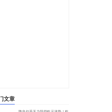
门文章
降息似乎无力阻挡欧元涨势！欧