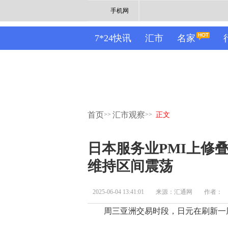
手机网
7*24快讯
汇市
名家
首页
汇市观察
>>
>>
正文
日本服务业PMI上修
维持区间震荡
2025-06-04 13:41:01
来源：汇通网
作者：
周三亚洲交易时段，日元在刷新一周