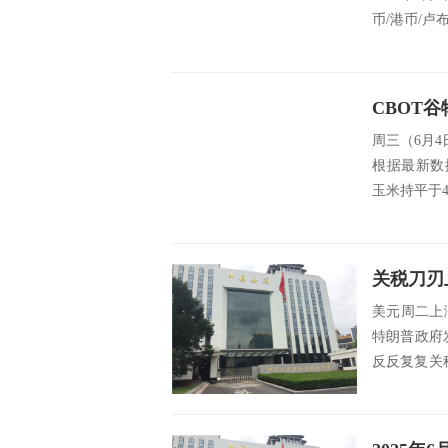
币/港币/卢布
周三（6月
根据最新数据
玉米持平于4.3
美元周二上
特朗普政府
反反复复关
然承压。...