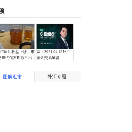
频
INE原油收盘上涨，市
宗：2021.04.13外汇
场担忧俄罗斯原油出
黄金交易解盘
口受阻
外汇专题
图解汇市
盛文兵：通胀预期再
栾雪：4月13日黄金外
度升温 且看美联储如
汇上证解盘
何应对