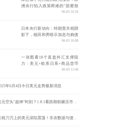
洲央行陷入政策两难的“甜蜜烦
06-03 16:26
恼”
日本央行新动向：特朗普关税阴
影下，植田和男暗示加息与购债
06-03 16:08
缩减计划
一张图看18个直盘外汇支撑阻
力：美元+欧系日系+商品货币
06-03 13:46
+新兴货币(2025年6月3日)
2025年6月4日今日美元走势最新消息
元空头“超神”时刻？1.8:1看跌期权碾压市场，却暗藏这三个反弹触发器
税刀刃上的美元深陷震荡！非农数据与债务雷区如何左右美元命运？