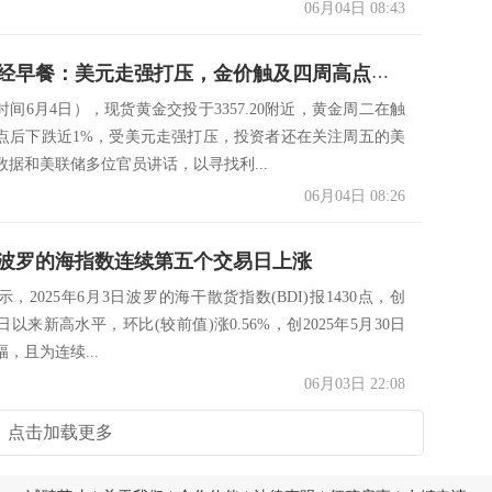
06月04日 08:43
6月4日财经早餐：美元走强打压，金价触及四周高点后回落，地缘紧张提振，油价攀升至两周高点
间6月4日），现货黄金交投于3357.20附近，黄金周二在触
点后下跌近1%，受美元走强打压，投资者还在关注周五的美
数据和美联储多位官员讲话，以寻找利...
06月04日 08:26
波罗的海指数连续第五个交易日上涨
，2025年6月3日波罗的海干散货指数(BDI)报1430点，创
4日以来新高水平，环比(较前值)涨0.56%，创2025年5月30日
，且为连续...
06月03日 22:08
点击加载更多