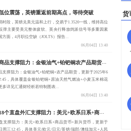
低位震荡，英镑重返前期高点，等待突破
货
易时段，英镑兑美元温和上行，交易于1.3520一线，维持高位
反弹主要受美元整体疲软、英央行释放鸽派信号等多重因素
方面，4月职位空缺（JOLTS）报告...
06月04日 13:40
一张图看商品支撑阻力：金银油气+铂钯铜农产品期货(2025年6月4日)
品支撑阻力：金银油气+铂钯铜+农产品期货，更新于2025年6
12:45，具体覆盖金银铂钯铜+原油天然气燃油+小麦玉米棉花
更多详见汇通财经析若特制图表...
06月04日 13:40
一张图看18个直盘外汇支撑阻力：美元+欧系日系+商品货币+新兴货币(2025年6月4日)
盘支撑阻力：美元+欧系日系+商品货币+新兴货币，更新于
4日周三12:45，具体美元/欧元/日元/英镑/瑞郎/澳纽加元+人民