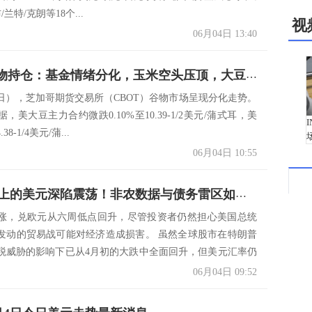
/兰特/克朗等18个...
视
06月04日 13:40
CBOT谷物持仓：基金情绪分化，玉米空头压顶，大豆反弹能持续吗？
4日），芝加哥期货交易所（CBOT）谷物市场呈现分化走势。
，美大豆主力合约微跌0.10%至10.39-1/2美元/蒲式耳，美
8-1/4美元/蒲...
06月04日 10:55
关税刀刃上的美元深陷震荡！非农数据与债务雷区如何左右美元命运？
涨，兑欧元从六周低点回升，尽管投资者仍然担心美国总统
发动的贸易战可能对经济造成损害。 虽然全球股市在特朗普
税威胁的影响下已从4月初的大跌中全面回升，但美元汇率仍
06月04日 09:52