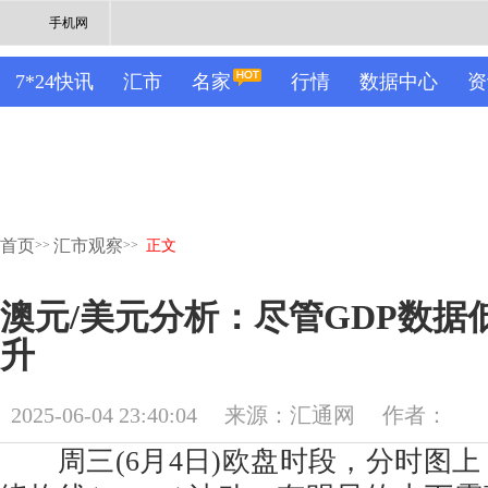
手机网
7*24快讯
汇市
名家
行情
数据中心
资
首页
汇市观察
>>
>>
正文
澳元/美元分析：尽管GDP数据
升
2025-06-04 23:40:04
来源：汇通网
作者：
周三(6月4日)欧盘时段，分时图上