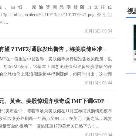
金、白银、原油等商品期货阻力支撑位
视
caiji.3g.cnfol.com/colect/202110/13/20211013379671.png 外汇阻
h...
10月13日 09:54
美指续涨有望？IMF对通胀发出警告，称美联储应准备收紧政策
日，IMF在一份报告中警告称，美联储等央行应准备收紧政策，以
。尽管IMF表示，它基本上同意美联储和许多经济学家的评
的全球物价上涨浪潮最终将得到缓解，但同时指出，这些预
10月13日 09:44
罕见！美元、黄金、美股惊现齐涨奇观 IMF下调GDP增长预期并就通胀上升发警告
12日)美市盘中，随着市场为美联储在11月宣布缩减购债规模布
数延续涨势并刷新一年高点至94.52；在美元上扬之际，现货
量资金的推动下一度跳涨至1770美元关口略下方；...
10月13日 09:04