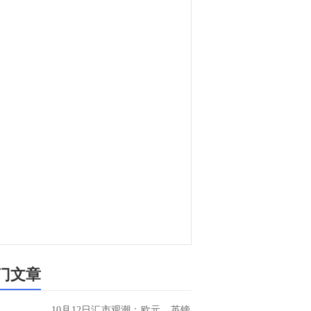
门文章
10月12日汇市观潮：欧元、英镑