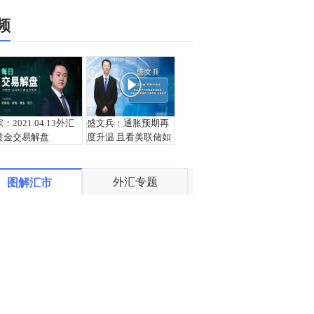
频
宗：2021.04.13外汇
盛文兵：通胀预期再
黄金交易解盘
度升温 且看美联储如
何应对
外汇专题
图解汇市
栾雪：4月13日黄金外
宗：2021.04.12外汇
汇上证解盘
黄金交易解盘