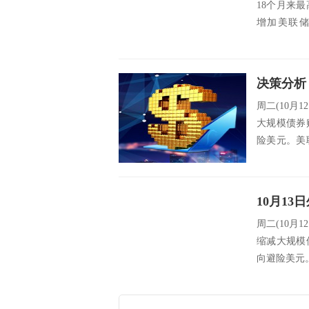
18个月来
增加美联
1760...
周二(10
大规模债券
险美元。美
回危机...
周二(10月
缩减大规模
向避险美元。 src=