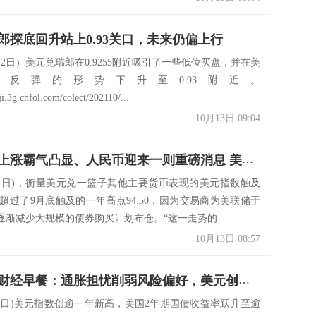
郎探底回升站上0.93关口，未来仍偏上行
12日）美元兑瑞郎在0.9255附近吸引了一些低位买盘，并在美
反弹的形势下升至0.93附近。
iji.3g.cnfol.com/colect/202110/...
10月13日 09:04
美元强势上涨霸气凸显、人民币迎来一则重磅消息 美元、欧元、英镑、日元、澳元最新操作建议
月12日)，衡量美元兑一篮子其他主要货币表现的美元指数触及
点，超过了9月底触及的一年高点94.50，因为交易商为美联储于
逐渐减少大规模的债券购买计划布仓。“这一走势的...
10月13日 08:57
10月13日财经早餐：通胀担忧削弱风险偏好，美元创逾一年新高黄金升上1760
月12日)美元指数创逾一年新高，美国2年期国债收益率跃升至逾