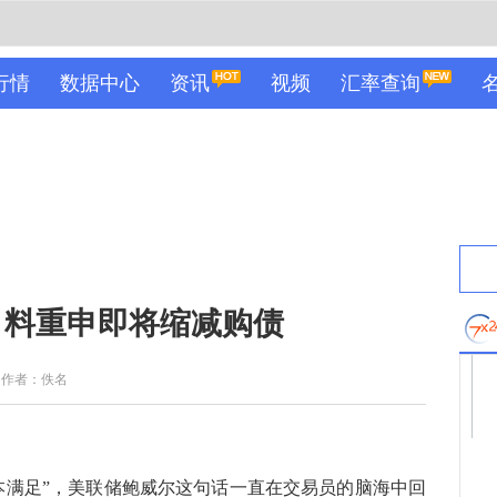
行情
数据中心
资讯
视频
汇率查询
：料重申即将缩减购债
作者：佚名
满足”，美联储鲍威尔这句话一直在交易员的脑海中回