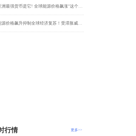
洲最强货币是它! 全球能源价格飙涨“这个国家”出口贸易强劲提振外汇
源价格飙升抑制全球经济复苏！受滞胀威胁全球股市下跌 美国国债及美元“步步高升”
时行情
更多>>