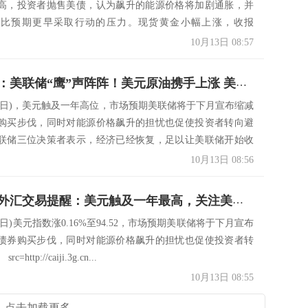
最高，投资者抛售美债，认为飙升的能源价格将加剧通胀，并
储比预期更早采取行动的压力。现货黄金小幅上涨，收报
10月13日 08:57
决策分析：美联储“鹰”声阵阵！美元原油携手上涨 美联储纪要携CPI数据接踵而至
月12日)，美元触及一年高位，市场预期美联储将于下月宣布缩减
购买步伐，同时对能源价格飙升的担忧也促使投资者转向避
联储三位决策者表示，经济已经恢复，足以让美联储开始收
10月13日 08:56
10月13日外汇交易提醒：美元触及一年最高，关注美联储会议纪要和通胀数据
12日)美元指数涨0.16%至94.52，市场预期美联储将于下月宣布
债券购买步伐，同时对能源价格飙升的担忧也促使投资者转
http://caiji.3g.cn...
10月13日 08:55
点击加载更多