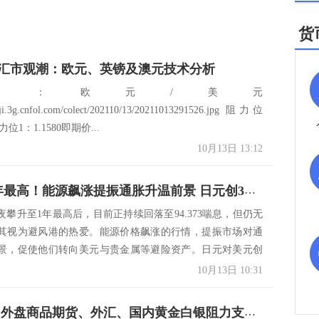
货
3日汇市观潮：欧元、英镑及澳元技术分析
币：欧元/美元
caiji.3g.cnfol.com/colect/202110/13/20211013291526.jpg 阻力位
阻力位1：1.1580即期价...
10月13日 13:12
美元攀1年最高！能源飙涨提振通胀升温前景 日元创3年新低、欧元与英镑走贬 人民币中间价下调165基点
夜攀升至1年最高后，目前正持续回落至94.373喘息，但仍无
其视为避风港的热爱。能源价格飙涨的行情，提振市场对通
景，促使他们转向美元与贵金属等避险资产。日元对美元创
10月13日 10:31
10月13日 外盘商品期货、外汇、国内黄金白银阻力支撑位