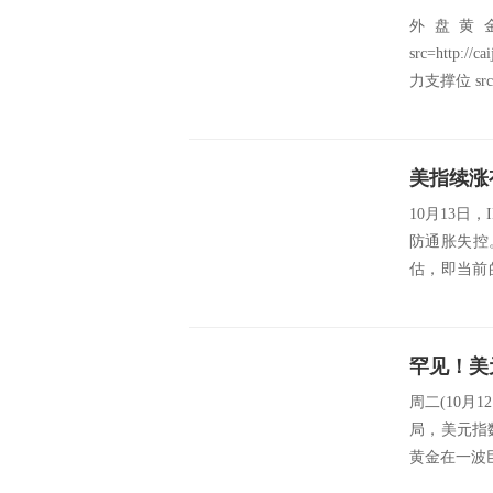
外盘黄
src=http://
力支撑位 src=
10月13
防通胀失控
估，即当前
测存...
周二(10月
局，美元指
黄金在一波巨