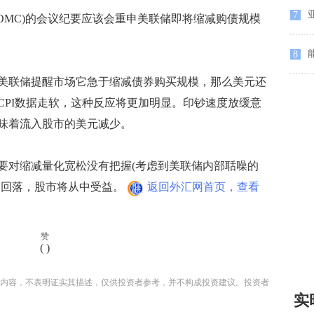
亚
7
MC)的会议纪要应该会重申美联储即将缩减购债规模
能
8
联储提醒市场它急于缩减债券购买规模，那么美元还
CPI数据走软，这种反应将更加明显。印钞速度放缓意
味着流入股市的美元减少。
对缩减量化宽松没有把握(考虑到美联储内部聒噪的
会回落，股市将从中受益。
返回外汇网首页，查看
赞
(
)
内容，不表明证实其描述，仅供投资者参考，并不构成投资建议。投资者
实