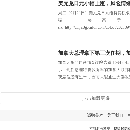
美元兑日元小幅上涨，风险情
周二（9月21日）美元兑日元维持其积
端，略高于10
src=http://caiji.3g.cnfol.com/colect/202109
加拿大总理拿下第三次任期，
加拿大第44届联邦众议院选举于9月2
示，现任总理特鲁多所率的加拿大联邦
获席位没有过半，因而未能通过大选改
种疫苗，...
点击加载更多
诚聘英才
|
关于我们
|
本站所有文章、数据仅供