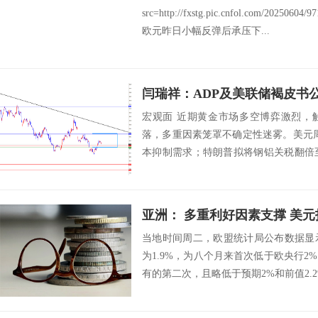
src=http://fxstg.pic.cnfol.com/20250604
欧元昨日小幅反弹后承压下...
宏观面 近期黄金市场多空博弈激烈，
落，多重因素笼罩不确定性迷雾。美元周
本抑制需求；特朗普拟将钢铝关税翻倍至
场...
亚洲： 多重利好因素支撑 美
当地时间周二，欧盟统计局公布数据显示
为1.9%，为八个月来首次低于欧央行2%
有的第二次，且略低于预期2%和前值2.2