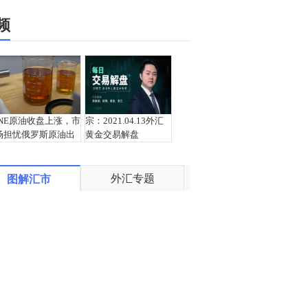
频
INE原油收盘上涨，市
宗：2021.04.13外汇
场担忧俄罗斯原油出
黄金交易解盘
口受阻
外汇专题
图解汇市
盛文兵：通胀预期再
栾雪：4月13日黄金外
度升温 且看美联储如
汇上证解盘
何应对