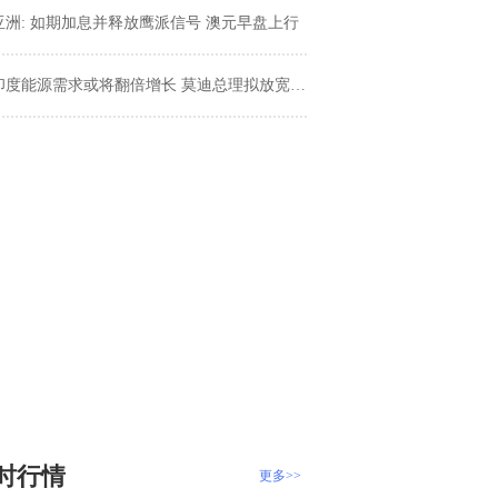
亚洲: 如期加息并释放鹰派信号 澳元早盘上行
印度能源需求或将翻倍增长 莫迪总理拟放宽能源勘探限制
时行情
更多>>