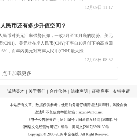
12月09日 11:17
 人民币还有多少升值空间？
，人民币对美元汇率强势反弹，一改3月至10月底的弱势。美元
(CNH)、美元对在岸人民币(CNY)汇率自10月创下的高点回
.6%，而年内美元对离岸人民币(CNH)最大涨...
12月08日 08:52
点击加载更多
诚聘英才
|
关于我们
|
合作伙伴
|
法律声明
|
征稿启事
|
友链申请
本站所有文章、数据仅供参考，使用前务请仔细阅读
法律声明
，风险自负
违法和不良信息举报邮箱：
zixun@cnfol.net
《电子公告服务许可证》编号：闽通信互联网 [2008]1 号
《网络文化经营许可证》编号：闽网文[2017]6399130号
Copyright © 2003-2026 中金在线. All Right Reserved.