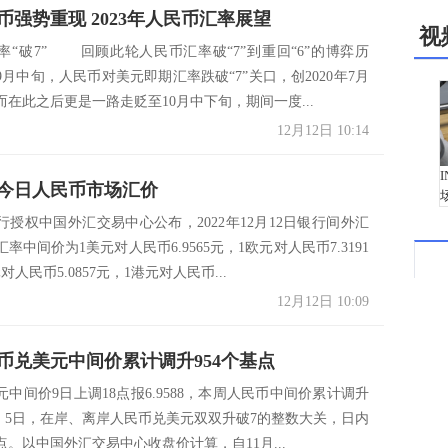
币强势重现 2023年人民币汇率展望
视
“破7” 回顾此轮人民币汇率破“7”到重回“6”的博弈历
月中旬，人民币对美元即期汇率跌破“7”关口，创2020年7月
在此之后更是一路走贬至10月中下旬，期间一度...
12月12日 10:14
2日今日人民币市场汇价
行授权中国外汇交易中心公布，2022年12月12日银行间外汇
率中间价为1美元对人民币6.9565元，1欧元对人民币7.3191
对人民币5.0857元，1港元对人民币...
12月12日 10:09
币兑美元中间价累计调升954个基点
中间价9日上调18点报6.9588，本周人民币中间价累计调升
点。 5日，在岸、离岸人民币兑美元双双升破7的整数大关，日内
0点。以中国外汇交易中心收盘价计算，自11月...