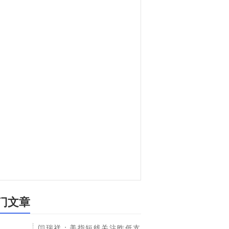
门文章
闫瑞祥：美指短线关注昨低支