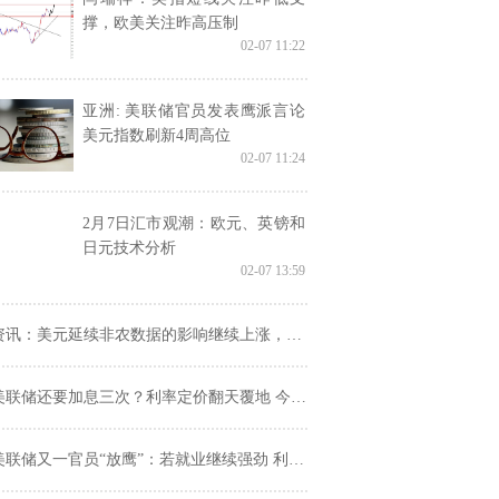
撑，欧美关注昨高压制
02-07 11:22
亚洲: 美联储官员发表鹰派言论
美元指数刷新4周高位
02-07 11:24
2月7日汇市观潮：欧元、英镑和
日元技术分析
02-07 13:59
讯：美元延续非农数据的影响继续上涨，欧元逼近短期支持1.0700
联储还要加息三次？利率定价翻天覆地 今晚鲍威尔又将重磅登场
美联储又一官员“放鹰”：若就业继续强劲 利率峰值可能超预期