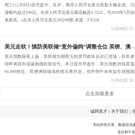
周三(12月8日)亚市盘中，在岸、离岸人民币兑美元双双大幅走强，日
涨幅均超过100点。在岸人民币兑美元最高触及6.3522，为2018年5月
来新高。(在岸人民币兑美元30分钟图 来源：FX168...
12月08日 13:
美元走软！慎防美联储“意外偏鸽”调整仓位 英镑、澳元与亚币全走软 人民币中间价
美元指数隔夜上扬，美联储为期两天的货币政策会议已登场，投资者
待即将宣布缩减购债的新信号。本日亚市早盘中，美元指数持续震荡
94.088附近。而澳洲联储虽然暗示将升息，但声明中未有如市场预期
派，刺激...
11月03日 10:
点击加载更多
诚聘英才
|
关于我们
|
本站所有文章、数据仅供
违法和不