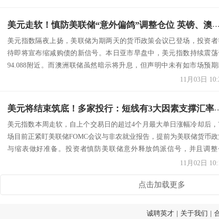
美元走软！慎防美联储“意外偏鸽”调整仓位 英镑、澳元与亚币全走软 人民币中间价
美元指数隔夜上扬，美联储为期两天的货币政策会议已登场，投资者
待即将宣布缩减购债的新信号。本日亚市早盘中，美元指数持续震荡
94.088附近。而澳洲联储虽然暗示将升息，但声明中未有如市场预期
派，刺激...
11月03日 10:
美元将结束筑底！多家投行：短线有3大因素支撑汇率缓升 而非
美元指数本周走软，自上个交易日的超过4个月最大单日涨幅冷却后，
场目前正紧盯美联储FOMC会议与非农就业报告，提前为美联储货币政
与缩表做好准备。投资者慎防美联储意外释放鸽派信号，并且调整
位。英镑、...
11月02日 10:
点击加载更多
诚聘英才
|
关于我们
|