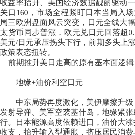
收益率抬升、美国经济数据靓丽驱动
关口160，市场全程紧盯日本当局入
周三欧洲盘面风云突变，日元全线大
太货币同步普涨，欧元兑日元回落超0.3%
美元/日元承压拐头下行，前期多头上
政策表态扭转。
前期推升美日走高的原有基本面逻辑
地缘+油价利空日元
中东局势再度激化，美伊摩擦升级
发射导弹、美军空袭基什岛，地缘紧张
行。日本能源高度依赖进口，油价大涨
收支，抬升输入型通胀，挤压居民消费