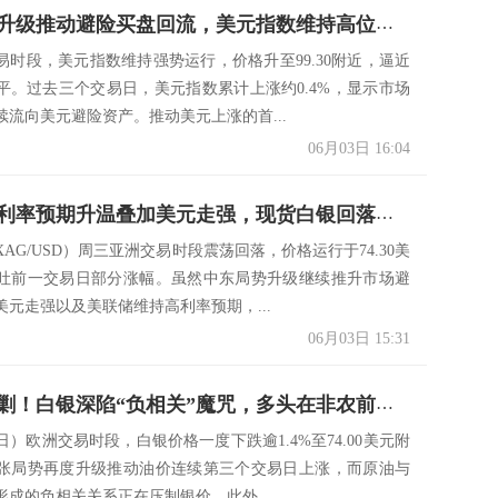
中东局势升级推动避险买盘回流，美元指数维持高位运行
易时段，美元指数维持强势运行，价格升至99.30附近，逼近
平。过去三个交易日，美元指数累计上涨约0.4%，显示市场
续流向美元避险资产。推动美元上涨的首...
06月03日 16:04
美联储高利率预期升温叠加美元走强，现货白银回落至箱体下沿附近
AG/USD）周三亚洲交易时段震荡回落，价格运行于74.30美
吐前一交易日部分涨幅。虽然中东局势升级继续推升市场避
美元走强以及美联储维持高利率预期，...
06月03日 15:31
双利空围剿！白银深陷“负相关”魔咒，多头在非农前缴械投降？
日）欧洲交易时段，白银价格一度下跌逾1.4%至74.00美元附
张局势再度升级推动油价连续第三个交易日上涨，而原油与
形成的负相关关系正在压制银价。此外...