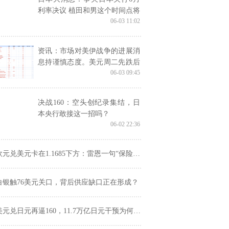
利率决议 植田和男这个时间点将
06-03 11:02
发表关键演讲
资讯：市场对美伊战争的进展消
息持谨慎态度。美元周二先跌后
06-03 09:45
涨；金价4500关口遇阻
决战160：空头创纪录集结，日
本央行敢接这一招吗？
06-02 22:36
元兑美元卡在1.1685下方：雷恩一句“保险性加息”，为何反而限制欧元上攻空间
白银触76美元关口，背后供应缺口正在形成？
美元兑日元再逼160，11.7万亿日元干预为何没能改写趋势