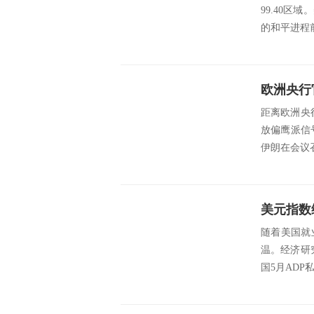
99.40
的和平进程
距离欧洲央
放偏鹰派信
伊朗在会议
美元指数
随着美国就
温。经济研究机
国5月ADP