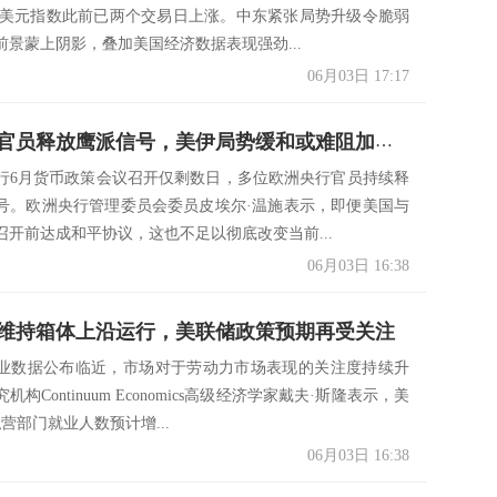
区域。美元指数此前已两个交易日上涨。中东紧张局势升级令脆弱
前景蒙上阴影，叠加美国经济数据表现强劲...
06月03日 17:17
欧洲央行官员释放鹰派信号，美伊局势缓和或难阻加息预期升温
行6月货币政策会议召开仅剩数日，多位欧洲央行官员持续释
号。欧洲央行管理委员会委员皮埃尔·温施表示，即便美国与
召开前达成和平协议，这也不足以彻底改变当前...
06月03日 16:38
维持箱体上沿运行，美联储政策预期再受关注
业数据公布临近，市场对于劳动力市场表现的关注度持续升
构Continuum Economics高级经济学家戴夫·斯隆表示，美
私营部门就业人数预计增...
06月03日 16:38