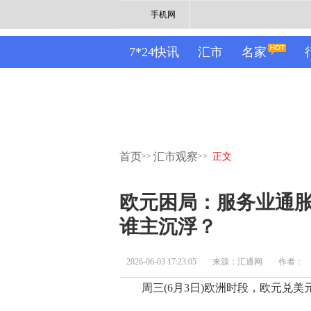
手机网
7*24快讯
汇市
名家
首页
汇市观察
>>
>>
正文
欧元困局：服务业通胀
谁主沉浮？
2026-06-03 17:23:05
来源：汇通网
作者：
周三(6月3日)欧洲时段，欧元兑美元小