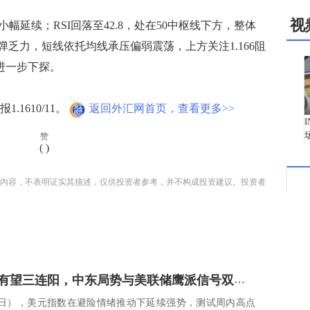
视
延续；RSI回落至42.8，处在50中枢线下方，整体
乏力，短线依托均线承压偏弱震荡，上方关注1.166阻
将进一步下探。
1610/11。
返回外汇网首页，查看更多>>
赞
(
)
内容，不表明证实其描述，仅供投资者参考，并不构成投资建议。投资者
美元指数有望三连阳，中东局势与美联储鹰派信号双重加持
3日），美元指数在避险情绪推动下延续强势，测试周内高点