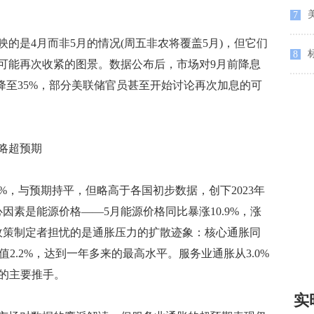
美
7
是4月而非5月的情况(周五非农将覆盖5月)，但它们
标
8
可能再次收紧的图景。数据公布后，市场对9月前降息
%降至35%，部分美联储官员甚至开始讨论再次加息的可
略超预期
2%，与预期持平，但略高于各国初步数据，创下2023年
因素是能源价格——5月能源价格同比暴涨10.9%，涨
令政策制定者担忧的是通胀压力的扩散迹象：核心通胀同
前值2.2%，达到一年多来的最高水平。服务业通胀从3.0%
期的主要推手。
实