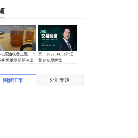
频
INE原油收盘上涨，市
宗：2021.04.13外汇
场担忧俄罗斯原油出
黄金交易解盘
口受阻
外汇专题
图解汇市
盛文兵：通胀预期再
栾雪：4月13日黄金外
度升温 且看美联储如
汇上证解盘
何应对