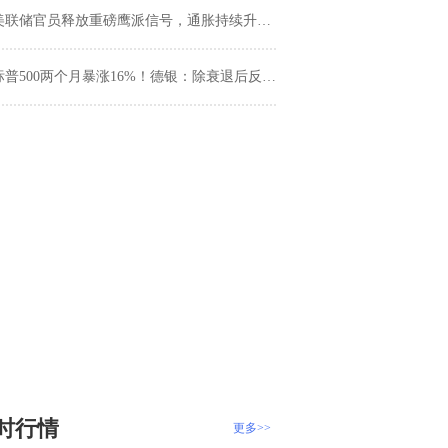
联储官员释放重磅鹰派信号，通胀持续升温年内加息窗口再度打开
普500两个月暴涨16%！德银：除衰退后反弹外，这一幕曾预示1987年崩盘
时行情
更多>>