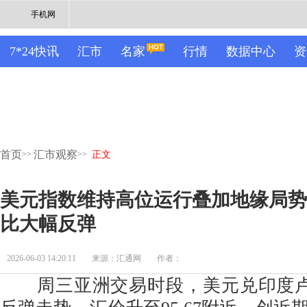
手机网
7*24快讯
汇市
名家
行情
数据中心
资
首页
汇市观察
>>
>>
正文
美元指数维持高位运行叠加地缘局势
比大幅反弹
2026-06-03 14:20:11
来源：汇通网
作者：
周三亚洲交易时段，美元兑印度卢比(U