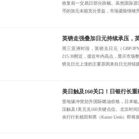
收复前一交易日部分跌幅。虽然国际原
币的加元未能充分受益，市场避险情绪升温
英镑走强叠加日元持续承压，
周三亚洲时段，英镑兑日元（GBP/J
215.30附近，接近年内高点，显示市
镑兑日元上涨的主要原因来自日元持续疲软
受地缘冲突抬升国际燃油价格，日本输
压触及1美元兑160关键点位。北京时间周
央行行长植田和男（Kazuo Ueda）即将发.