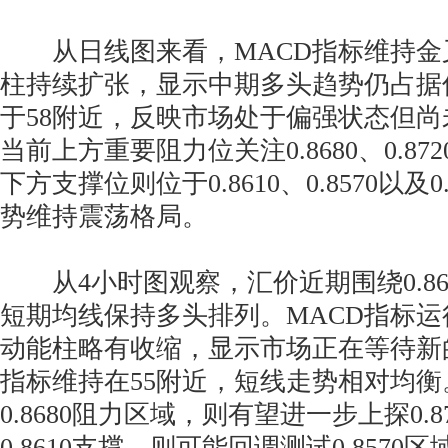
从日线图来看，MACD指标维持金
柱持续扩张，显示中期多头趋势仍占据优
于58附近，反映市场处于偏强状态但
当前上方重要阻力位关注0.8680、0.872
下方支撑位则位于0.8610、0.8570以及
势维持震荡格局。
从4小时图观察，汇价近期围绕0.86
短期均线保持多头排列。MACD指标
动能柱略有收缩，显示市场正在等待新的
指标维持在55附近，短线走势相对均
0.8680阻力区域，则有望进一步上探0.
0.8610支撑，则可能回调测试0.857