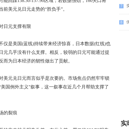
58.30-157.90区域；若数据强劲，160关口将
突
7
当前美元兑日元走势的“胜负手”。
8
对日元支撑有限
是美国(蓝线)持续带来经济惊喜，日本数据(红线)也
日元几乎没有什么支撑。相反，较弱的日元可能通过提
反而为日本经济的韧性做出了贡献。
美元兑日元而言似乎是次要的。市场焦点仍然牢牢锁
“美国例外主义”叙事，这一叙事在近几个月帮助支撑了
场的裂痕
实