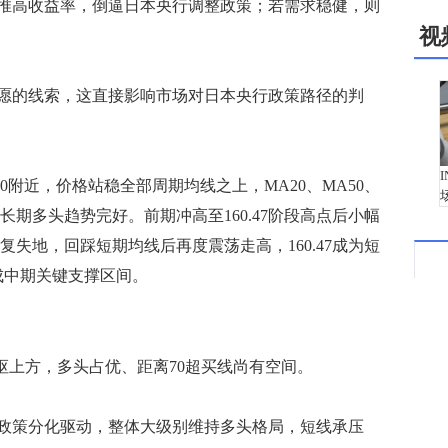
推高收益率，倒逼日本央行调整政策；若需求稳健，则
视
的线索，这直接影响市场对日本央行政策路径的判
0附近，价格站稳全部周期均线之上，MA20、MA50、
中长期多头趋势完好。前期冲高至160.47阶段高点后小幅
收复失地，回踩短期均线后再度震荡走高，160.47成为短
9构成中期关键支撑区间。
中枢上方，多头占优、距离70超买线尚有空间。
策分化驱动，整体大级别维持多头格局，短线承压