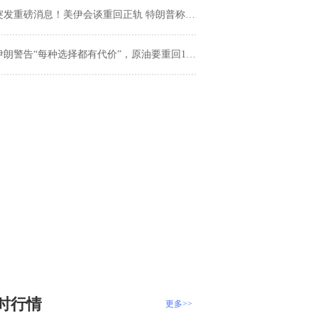
发重磅消息！美伊会谈重回正轨 特朗普称伊朗协议或在“未来一周内”达成
伊朗警告“每种选择都有代价”，原油要重回100美元？
时行情
更多>>