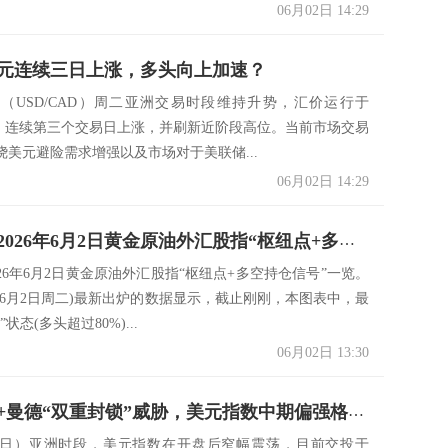
06月02日 14:29
元连续三日上涨，多头向上加速？
（USD/CAD）周二亚洲交易时段维持升势，汇价运行于
0附近，连续第三个交易日上涨，并刷新近阶段高位。当前市场交易
绕美元避险需求增强以及市场对于美联储...
06月02日 14:29
一张图：2026年6月2日黄金原油外汇股指“枢纽点+多空持仓信号”一览
26年6月2日黄金原油外汇股指“枢纽点+多空持仓信号”一览。
6年6月2日周二)最新出炉的数据显示，截止刚刚，本图表中，最
状态(多头超过80%)...
06月02日 13:30
霍尔木兹+曼德“双重封锁”威胁，美元指数中期偏强格局未改
2日）亚洲时段，美元指数在开盘后窄幅震荡，目前交投于