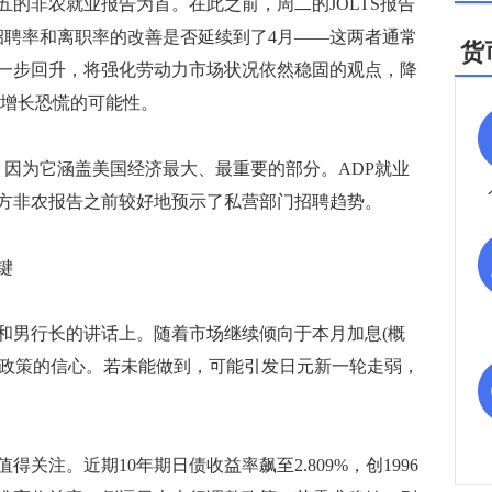
非农就业报告为首。在此之前，周二的JOLTS报告
招聘率和离职率的改善是否延续到了4月——这两者通常
货
一步回升，将强化劳动力市场状况依然稳固的观点，降
的增长恐慌的可能性。
，因为它涵盖美国经济最大、最重要的部分。ADP就业
方非农报告之前较好地预示了私营部门招聘趋势。
键
男行长的讲话上。随着市场继续倾向于本月加息(概
化政策的信心。若未能做到，可能引发日元新一轮走弱，
注。近期10年期日债收益率飙至2.809%，创1996