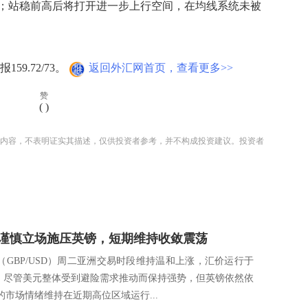
一线；站稳前高后将打开进一步上行空间，在均线系统未被
9.72/73。
返回外汇网首页，查看更多>>
赞
(
)
内容，不表明证实其描述，仅供投资者参考，并不构成投资建议。投资者
谨慎立场施压英镑，短期维持收敛震荡
（GBP/USD）周二亚洲交易时段维持温和上涨，汇价运行于
0附近。尽管美元整体受到避险需求推动而保持强势，但英镑依然依
的市场情绪维持在近期高位区域运行...