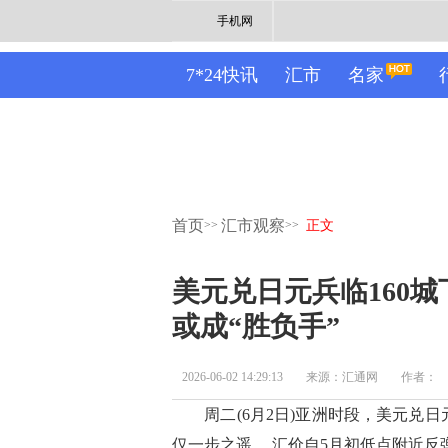
手机网
7*24快讯
汇市
名家
首页
汇市观察
>>
>>
正文
美元兑日元兵临160城
或成“胜负手”
2026-06-02 14:29:13
来源：汇通网
作者：
周二(6月2日)亚洲时段，美元兑日元交
仅一步之遥。 汇价自5月初低点附近反弹