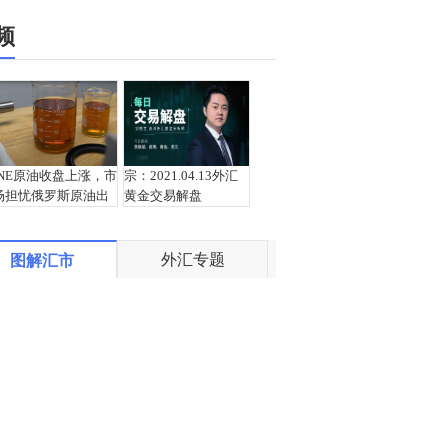
频
INE原油收盘上涨，市
宗：2021.04.13外汇
场担忧俄罗斯原油出
黄金交易解盘
口受阻
外汇专题
图解汇市
盛文兵：通胀预期再
栾雪：4月13日黄金外
度升温 且看美联储如
汇上证解盘
何应对