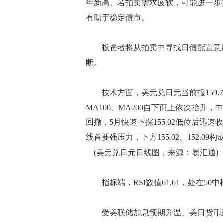
年新高。若拍卖需求疲软，可能进一步
有助于稳定债市。
投资者将从拍卖中寻找日债配置意愿
断。
技术方面，美元兑日元当前报159.7
MA100、MA200自下而上依次抬升，
回撤，5月快速下探155.02低位后迅速
线首要强压力，下方155.02、152.0
(美元兑日元日线图，来源：易汇通)
指标端，RSI数值61.61，处在50
受美联储加息预期升温、美日货币政