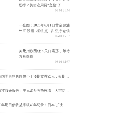
硬撑？美债这周要“变脸”了
06-01 21:44
一张图：2026年6月1日黄金原油
外汇股指“枢纽点+多空持仓信
06-01 15:37
号”一览
美元指数围绕99关口震荡，等待
方向选择
06-01 15:37
德国零售销售降幅小于预期支撑欧元，短期维持区间震荡
COT持仓报告：美元多头强势连增，大宗商品集体遇冷
0年期日债收益率破40年纪录！日本“扩支出不增债”的承诺，市场为何不买账？