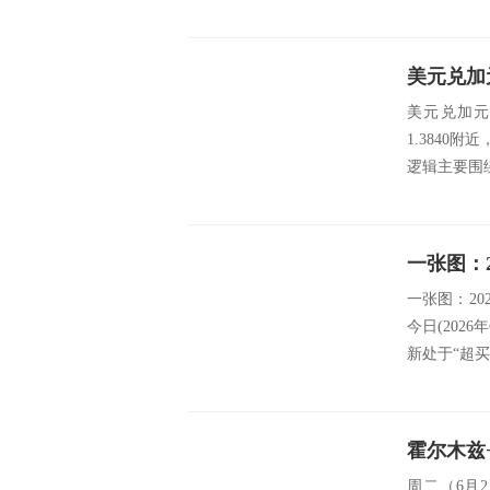
美元兑加
美元兑加元
1.384
逻辑主要围
一张图：20
今日(202
新处于“超买”
周二（6月