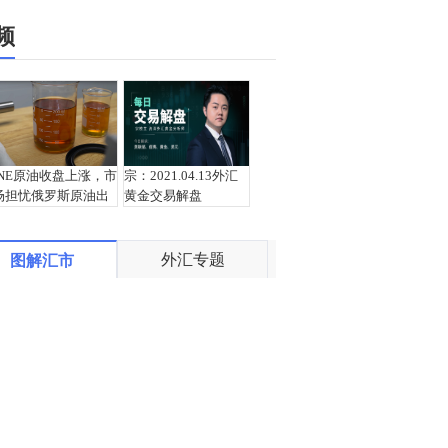
频
INE原油收盘上涨，市
宗：2021.04.13外汇
场担忧俄罗斯原油出
黄金交易解盘
口受阻
外汇专题
图解汇市
盛文兵：通胀预期再
栾雪：4月13日黄金外
度升温 且看美联储如
汇上证解盘
何应对