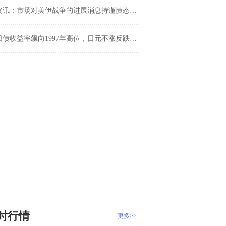
讯：市场对美伊战争的进展消息持谨慎态度。美元周二先跌后涨；金价4500关口遇阻
日债收益率飙向1997年高位，日元不涨反跌逼近160
时行情
更多>>