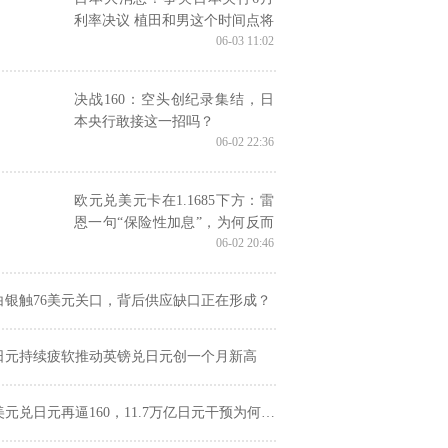
利率决议 植田和男这个时间点将
06-03 11:02
发表关键演讲
决战160：空头创纪录集结，日
本央行敢接这一招吗？
06-02 22:36
欧元兑美元卡在1.1685下方：雷
恩一句“保险性加息”，为何反而
06-02 20:46
限制欧元上攻空间
白银触76美元关口，背后供应缺口正在形成？
日元持续疲软推动英镑兑日元创一个月新高
美元兑日元再逼160，11.7万亿日元干预为何没能改写趋势