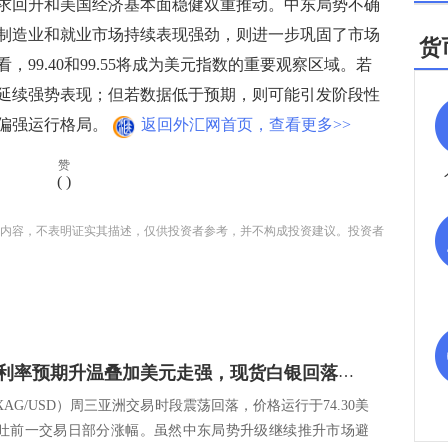
回升和美国经济基本面稳健双重推动。中东局势不确
制造业和就业市场持续表现强劲，则进一步巩固了市场
货
99.40和99.55将成为美元指数的重要观察区域。若
延续强势表现；但若数据低于预期，则可能引发阶段性
偏强运行格局。
返回外汇网首页，查看更多>>
赞
(
)
内容，不表明证实其描述，仅供投资者参考，并不构成投资建议。投资者
美联储高利率预期升温叠加美元走强，现货白银回落至箱体下沿附近
AG/USD）周三亚洲交易时段震荡回落，价格运行于74.30美
吐前一交易日部分涨幅。虽然中东局势升级继续推升市场避