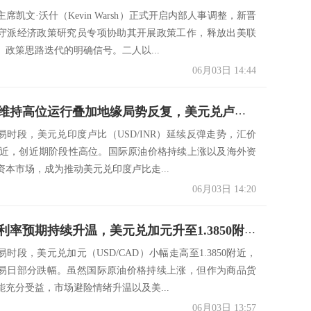
席凯文·沃什（Kevin Warsh）正式开启内部人事调整，新晋
守派经济政策研究员专项协助其开展政策工作，释放出美联
、政策思路迭代的明确信号。二人以...
06月03日 14:44
美元指数维持高位运行叠加地缘局势反复，美元兑卢比大幅反弹
易时段，美元兑印度卢比（USD/INR）延续反弹走势，汇价
67附近，创近期阶段性高位。国际原油价格持续上涨以及海外资
资本市场，成为推动美元兑印度卢比走...
06月03日 14:20
美联储高利率预期持续升温，美元兑加元升至1.3850附近
时段，美元兑加元（USD/CAD）小幅走高至1.3850附近，
易日部分跌幅。虽然国际原油价格持续上涨，但作为商品货
能充分受益，市场避险情绪升温以及美...
06月03日 13:57