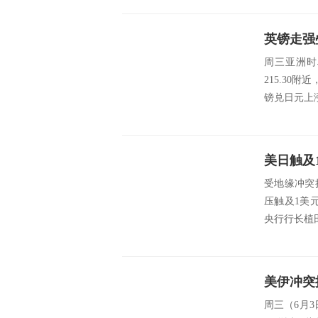
英镑走强
周三亚洲时
215.3
镑兑日元上
受地缘冲突
压触及1美元
央行行长植田和
周三（6月