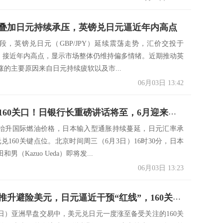
叠加日元持续承压，英镑兑日元逼近年内高点
段，英镑兑日元（GBP/JPY）延续震荡走势，汇价交投于
0附近，接近年内高点，显示市场整体仍维持偏多情绪。近期推动英
涨的主要原因来自日元持续疲软以及市...
06月03日 13:42
美日触及160关口！日银行长重磅讲话将至，6月迎来加息窗口期
抬升国际燃油价格，日本输入型通胀持续蔓延，日元汇率承
兑160关键点位。北京时间周三（6月3日）16时30分，日本
男（Kazuo Ueda）即将发...
06月03日 13:23
美伊冲突推升避险美元，日元逼近干预“红线”，160关口近在咫尺
3日）亚洲早盘交易中，美元兑日元一度涨至备受关注的160关