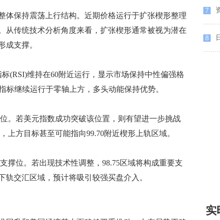
资
7
体保持震荡上行结构。近期价格运行于扩张楔形整理
。从传统技术分析角度来看，扩张楔形通常被视为潜在
8
形成支撑。
RSI)维持在60附近运行，显示市场保持中性偏强格
D指标继续运行于零轴上方，多头动能保持优势。
力位。若美元指数成功突破该位置，则有望进一步挑战
强，上方目标甚至可能指向99.70附近楔形上轨区域。
支撑位。若出现技术性调整，98.75区域将构成重要支
下轨交汇区域，预计将吸引较强买盘介入。
实