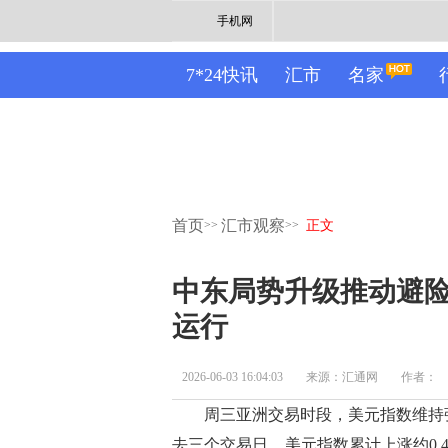
手机网
7*24快讯
汇市
名家
首页
汇市观察
>>
>>
正文
中东局势升级推动避
运行
2026-06-03 16:04:03
来源：汇通网
作者：
周三亚洲交易时段，美元指数维持强势
去三个交易日，美元指数累计上涨约0