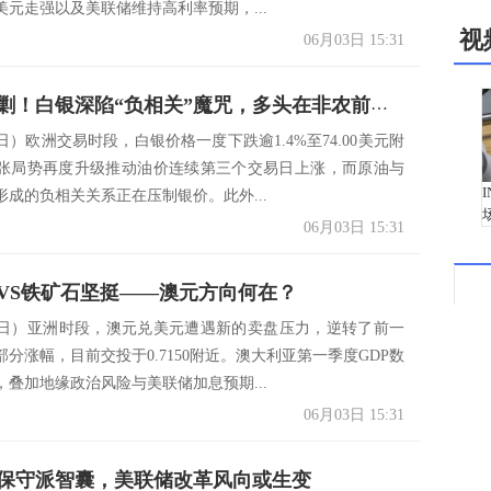
美元走强以及美联储维持高利率预期，...
视
06月03日 15:31
双利空围剿！白银深陷“负相关”魔咒，多头在非农前缴械投降？
日）欧洲交易时段，白银价格一度下跌逾1.4%至74.00美元附
张局势再度升级推动油价连续第三个交易日上涨，而原油与
形成的负相关关系正在压制银价。此外...
06月03日 15:31
VS铁矿石坚挺——澳元方向何在？
3日）亚洲时段，澳元兑美元遭遇新的卖盘压力，逆转了前一
分涨幅，目前交投于0.7150附近。澳大利亚第一季度GDP数
，叠加地缘政治风险与美联储加息预期...
06月03日 15:31
保守派智囊，美联储改革风向或生变