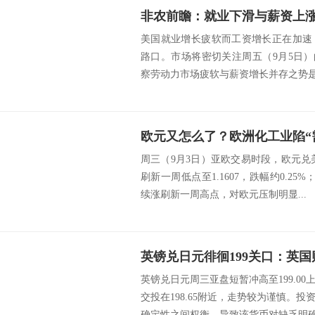
非农前瞻：就业下滑与薪资上
美国就业增长疲软而工资增长正在加速
路口。市场将密切关注周五（9月5日）
察劳动力市场疲软与薪资增长并存之势是否
欧元又怎么了？欧洲化工业陷“
周三（9月3日）亚欧交易时段，欧元兑美
刷新一周低点至1.1607，跌幅约0.25
续涨刷新一周高点，对欧元压制明显...
英镑兑日元周三亚盘短暂冲高至199.0
交投在198.65附近，走势较为谨慎。
确定性之间权衡，导致该货币对缺乏明确方