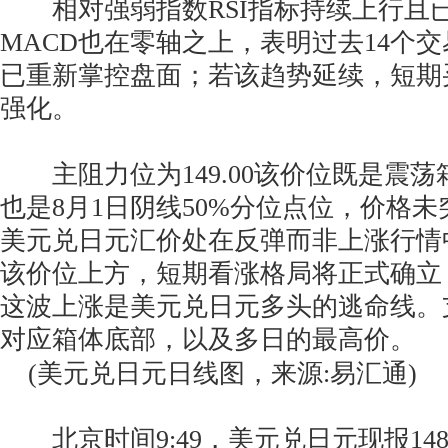
相对强弱指数RSI指标持续上行且已
MACD也在零轴之上，表明过去14个
已重新掌控盘面；若该趋势延续，短期
强化。
主阻力位为149.00该价位既是震荡
也是8月1日阴线50%分位点位，价格
美元兑日元汇价处在反弹而非上涨行情
该价位上方，短期看涨格局将正式确立
这波上涨是美元兑日元多头的逃命线。支撑
对应箱体底部，以及多日的最高价。
(美元兑日元日线图，来源:易汇通)
北京时间9:49，美元兑日元现报148.8