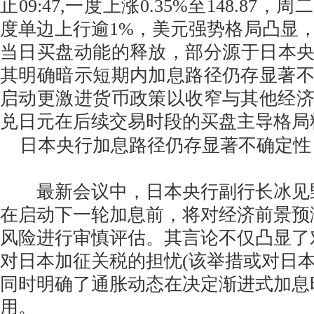
止09:47,一度上涨0.35%至148.87
度单边上行逾1%，美元强势格局凸显
当日买盘动能的释放，部分源于日本
其明确暗示短期内加息路径仍存显著
启动更激进货币政策以收窄与其他经
兑日元在后续交易时段的买盘主导格局
日本央行加息路径仍存显著不确定性
最新会议中，日本央行副行长冰见
在启动下一轮加息前，将对经济前景预
风险进行审慎评估。其言论不仅凸显了
对日本加征关税的担忧(该举措或对日本
同时明确了通胀动态在决定渐进式加息
用。