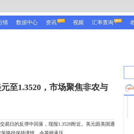
行情
数据中心
资讯
视频
汇率查询
至1.3520，市场聚焦非农与
日的反弹中回落，现报1.3520附近。美元因美国通
政策路径保持谨慎，令英镑承压。