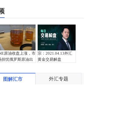
频
INE原油收盘上涨，市
宗：2021.04.13外汇
场担忧俄罗斯原油出
黄金交易解盘
口受阻
外汇专题
图解汇市
盛文兵：通胀预期再
栾雪：4月13日黄金外
度升温 且看美联储如
汇上证解盘
何应对