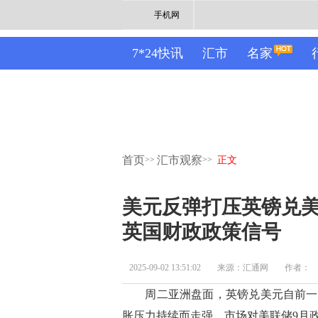
手机网
7*24快讯
汇市
名家
首页
汇市观察
>>
>>
正文
美元反弹打压英镑兑美元
英国财政政策信号
2025-09-02 13:51:02
来源：汇通网
作者：
周二亚洲盘面，英镑兑美元自前一交易
胀压力持续而走强，市场对美联储9月