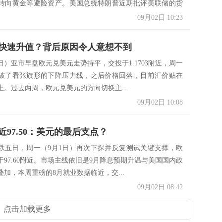
转向黄金等避险资产。美国总统特朗普近期批评美联储的货
09月02日 10:23
快速升值？背后原因令人意想不到
日）亚市早盘欧元兑美元走势持平，交投于1.1703附近，周一
破了看张旗形的下降压力线，之后价格回落，目前汇价贴在
上。过去两周，欧元兑美元的方向切换主...
09月02日 10:08
近97.50：美元的最后支点？
跌五日，周一（9月1日）再次下探并反复测试关键支撑，欧
于97.60附近。市场主线依旧是9月降息预期升温与美国国内政
加，本周重磅的8月就业数据临近，交...
09月02日 08:42
点击加载更多