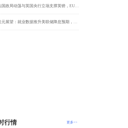
国政局动荡与英国央行立场支撑英镑，EUR/GBP震荡于0.8660
美元展望：就业数据推升美联储降息预期，美元指数跌至五周低点
时行情
更多>>