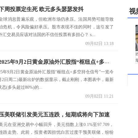
下周投票定生死 欧元多头瑟瑟发抖
视
全球消息普遍乐观，但欧洲市场仍承压。法国局势可能导致
治危机，令风险偏好承压。股市表现不佳的同时，这引发了
汇交易员应该对法国的不信任投票有多担心？ s...
09月02日 13:18
一张图：2025年9月2日黄金原油外汇股指“枢纽点+多空持仓信号”一览
25年9月2日黄金原油外汇股指“枢纽点+多空持仓信号”一览今
年9月2日周二)最新出炉的数据显示，截止刚刚，本图表中，最新
态(多头超过80%)的...
09月02日 11:21
压美联储引发美元五连跌，短期或将向下加速
元在亚洲交易中小幅回升，美元指数上涨0.1%至97.709，
连跌走势。此前，投资者因担忧白宫过度干预美联储，纷纷