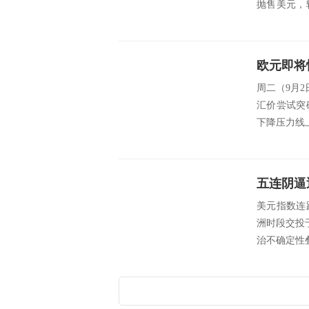
抛售美元，
币政...
欧元即将
周二（9月2
汇价尝试突
下降压力线
五连阴逼
美元指数连
洲时段交投
治不确定性叠