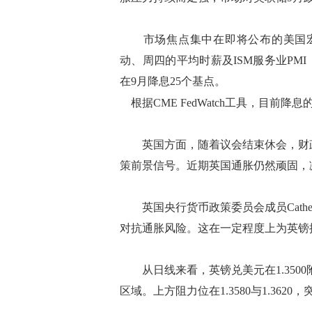
市场焦点集中在即将公布的美国宏观数
动、周四的平均时薪及ISM服务业P
在9月降息25个基点。
根据CME FedWatch工具，目前降
英国方面，随着议会结束休会，财政委
策前景信号。近期英国通胀仍然顽固，
英国央行货币政策委员会成员Cather
对抗通胀风险。这在一定程度上为英镑
从日线来看，英镑兑美元在1.3500附近
区域。上方阻力位在1.3580与1.36