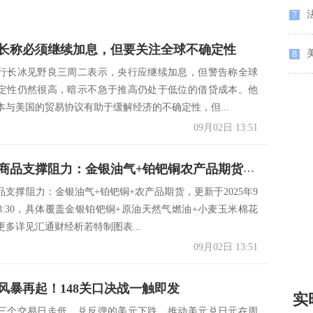
法
7
长称必须继续加息，但要关注全球不确定性
8
行长冰见野良三周二表示，央行应继续加息，但警告称全球
定性仍然很高，暗示不急于推高仍处于低位的借贷成本。他
本与美国的贸易协议有助于缓解经济的不确定性，但...
09月02日 13:51
一张图看商品支撑阻力：金银油气+铂钯铜农产品期货(2025年9月2日)
品支撑阻力：金银油气+铂钯铜+农产品期货，更新于2025年9
13:30，具体覆盖金银铂钯铜+原油天然气燃油+小麦玉米棉花
更多详见汇通财经析若特制图表...
09月02日 13:51
风暴再起！148关口决战一触即发
实
三个交易日走低，兑反弹的美元下跌，推动美元兑日元在周