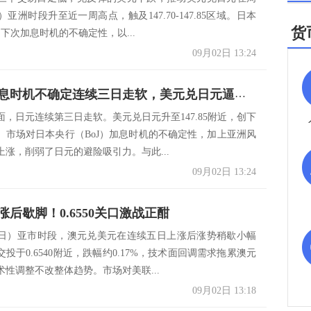
）亚洲时段升至近一周高点，触及147.70-147.85区域。日本
货
）下次加息时机的不确定性，以...
09月02日 13:24
日元因加息时机不确定连续三日走软，美元兑日元逼近148关口承压
面，日元连续第三日走软。美元兑日元升至147.85附近，创下
。市场对日本央行（BoJ）加息时机的不确定性，加上亚洲风
上涨，削弱了日元的避险吸引力。与此...
09月02日 13:24
涨后歇脚！0.6550关口激战正酣
2日）亚市时段，澳元兑美元在连续五日上涨后涨势稍歇小幅
投于0.6540附近，跌幅约0.17%，技术面回调需求拖累澳元
术性调整不改整体趋势。市场对美联...
09月02日 13:18