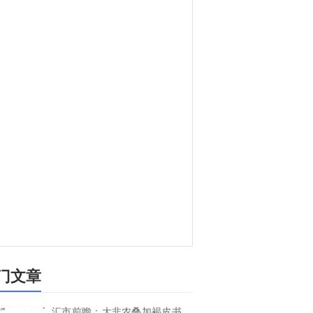
门文章
汇市前瞻：大非农叠加褐皮书，