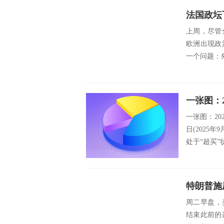
法国政坛
上周，尽管
欧洲出现政
一个问题：外
一张图：20
日(2025
处于“超买”状
特朗普施
周二早盘，美
结束此前的