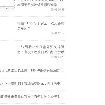
本周美元指数或迎剧烈波动
09-01 16:53
守住1.17不等于安全：欧元还能
走多远？
09-01 17:19
一张图看18个直盘外汇支撑阻
力：美元+欧系日系+商品货币
09-01 14:20
+新兴货币(2025年9月1日)
美日汇价走出长上影，146.70是多头最后防线？
欧元区至暗时刻！市场做空欧元，押注历史性崩盘
朗普攻击美联储独立性有何影响？经济学家警告或将引发长期通胀风险