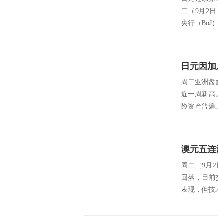
二（9月2日
央行（BoJ
周二亚洲盘
近一周新高
险资产普遍
澳元五连
周二（9月
回落，目前交
表现，但技