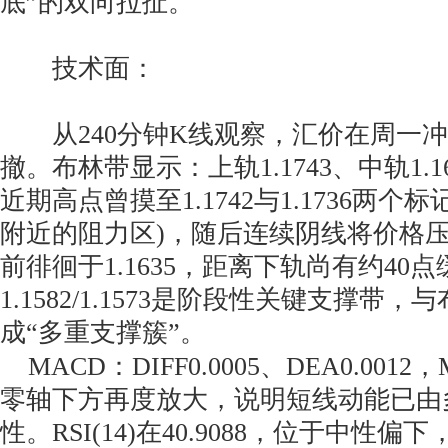
底”的双向拉扯。
技术面：
从240分钟K线观察，汇价在周一冲
撤。布林带显示：上轨1.1743、中轨1.16
近期高点曾摸至1.1742与1.1736两个
附近的阻力区)，随后连续阴线将价格
前徘徊于1.1635，距离下轨尚有约40
1.1582/1.1573是阶段性关键支撑带，与
成“多重支撑簇”。
MACD：DIFF0.0005、DEA0.0012，
零轴下方再度放大，说明短线动能已由
性。RSI(14)在40.9088，位于中性