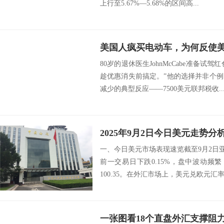
上行至5.67%—5.68%的区间高...
美国人疯买电动车，为何反使
80岁的退休医生JohnMcCabe准备试
趁优惠消失前搞定。”他的选择并非个
减少的典型反应——7500美元联邦税收..
2025年9月2日今日美元走势分
一、今日美元市场表现速览​ 截至9月2日亚
前一交易日下跌0.15%，盘中波动频繁，
100.35。在外汇市场上，美元兑欧元汇率为1