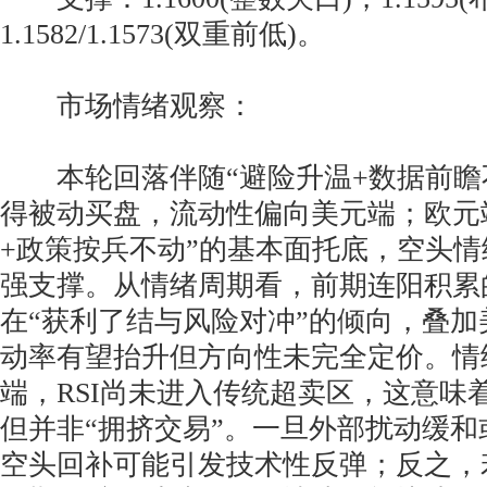
1.1582/1.1573(双重前低)。
市场情绪观察：
本轮回落伴随“避险升温+数据前瞻
得被动买盘，流动性偏向美元端；欧元
+政策按兵不动”的基本面托底，空头
强支撑。从情绪周期看，前期连阳积累
在“获利了结与风险对冲”的倾向，叠
动率有望抬升但方向性未完全定价。情
端，RSI尚未进入传统超卖区，这意味
但并非“拥挤交易”。一旦外部扰动缓
空头回补可能引发技术性反弹；反之，