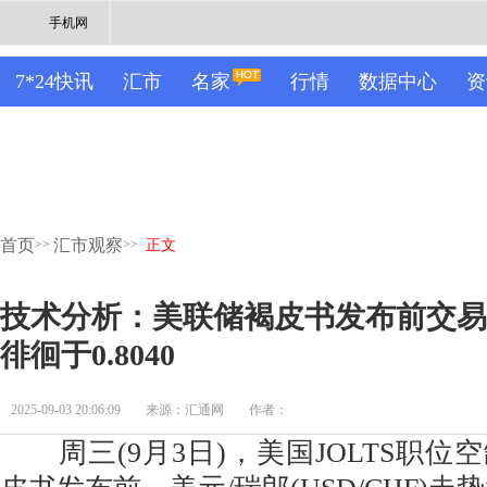
手机网
7*24快讯
汇市
名家
行情
数据中心
资
首页
汇市观察
>>
>>
正文
技术分析：美联储褐皮书发布前交易
徘徊于0.8040
2025-09-03 20:06:09
来源：汇通网
作者：
周三(9月3日)，美国JOLTS职位