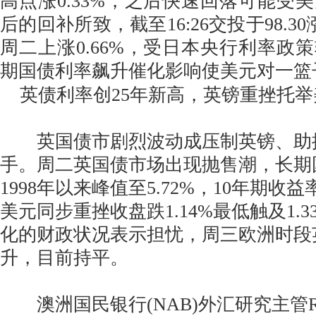
高点涨0.33%，之后快速回落可能受
后的回补所致，截至16:26交投于98.30
周二上涨0.66%，受日本央行利率政策
期国债利率飙升催化影响使美元对一篮
英债利率创25年新高，英镑重挫托举
英国债市剧烈波动成压制英镑、助
手。周二英国债市场出现抛售潮，长期
1998年以来峰值至5.72%，10年期收益
美元同步重挫收盘跌1.14%最低触及1.3
化的财政状况表示担忧，周三欧洲时段
升，目前持平。
澳洲国民银行(NAB)外汇研究主管RayA