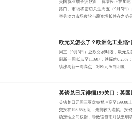
美国就业增长疲软而工资增长正在加速
路口。市场将密切关注周五（9月5日）
察劳动力市场疲软与薪资增长并存之势是否
欧元又怎么了？欧洲化工业陷“
周三（9月3日）亚欧交易时段，欧元兑美
刷新一周低点至1.1607，跌幅约0.25
续涨刷新一周高点，对欧元压制明显...
英镑兑日元周三亚盘短暂冲高至199.0
交投在198.65附近，走势较为谨慎。
确定性之间权衡，导致该货币对缺乏明确方