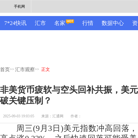
手机网
7*24快讯
汇市
名家
行情
数据中心
资
首页
汇市观察
>>
>>
正文
非美货币疲软与空头回补共振，美元
破关键压制？
2025-09-03 19:03:05
来源：汇通网
作者：
周三(9月3日)美元指数冲高回落