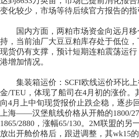
达到8653万英亩，市场已提前消化报
变化较少，市场等待后续官方报告的指
国内方面，两粕市场资金向远月移仓，
持，当前油厂大豆豆粕库存处于低位，
现货仍有支撑，预计短期连粕震荡运行
港增加情况。
集装箱运价：SCFI欧线运价环比上行2
金/TEU，体现了船司在4月初的涨价
向4月上中旬现货报价止跌企稳，逐步回升
上海——汉堡航线价格从开舱的1800/27
1865/2880，涨幅65/130。2M联盟的
放出开舱价格后，跟进调整，其wk15