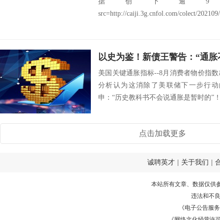
据创下逾9
src=http://caiji.3g.cnfol.com/colect/20210
美国关键通胀指标--8月消费者物价指
分析认为这消除了美联储下一步行动
申：“历史教科书不会说通胀是暂时的”！Double
点击加载更多
诚聘英才
|
关于我们
|
本站所有文章、数据仅供
违法和不
《电子公告服务许可证
《网络文化经营许可证》