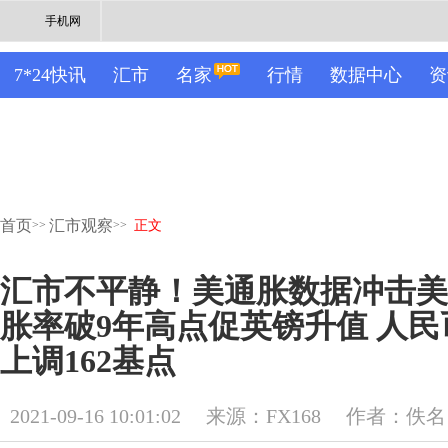
手机网
7*24快讯
汇市
名家
行情
数据中心
资
首页
汇市观察
>>
>>
正文
汇市不平静！美通胀数据冲击美
胀率破9年高点促英镑升值 人
上调162基点
2021-09-16 10:01:02
来源：FX168
作者：佚名