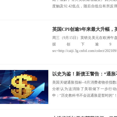
度触及92.42低点，随后自低位有所
正...
英国CPI创逾9年来最大升幅
周三（9月15日）英镑兑美元在欧洲午
据创下逾9
src=http://caiji.3g.cnfol.com/colect/20210
美国关键通胀指标--8月消费者物价指
分析认为这消除了美联储下一步行动
申：“历史教科书不会说通胀是暂时的”！Double