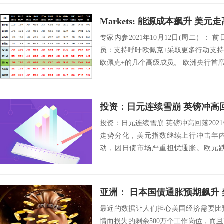
Markets: 能源成本飙升 美
专家内参2021年10月12日(周二）：
员：支持呼吁欧佩克+采取更多行动支
欧佩克+的几个高级成员。 欧洲央行首席
投资：日元连续雪崩 英镑冲高
投资：日元连续雪崩 英镑冲高回落2021
走势分化，美元指数继续上行冲击年
动，因日债市场严重担忧通胀。欧元跌
幅...
亚洲： 日本国债通胀预期飙升 
最近的数据让人们担心美国经济需要比
情而损失的剩余500万个工作岗位，而