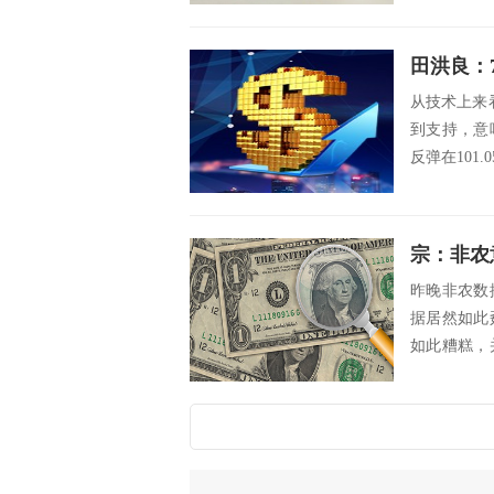
田洪良：
从技术上来看
到支持，意
反弹在101.
宗：非农
昨晚非农数
据居然如此
如此糟糕，
饰数据的能力