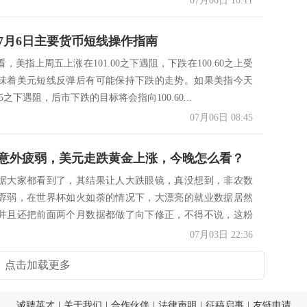
07月06日 10:11
7月6日主要货币短线操作指南
，美指上周五上涨在101.00之下遇阻，下跌在100.60之上受
味着美元短线反弹后有可能保持下跌的走势。如果美指今天
05之下遇阻，后市下跌的目标将会指向100.60...
07月06日 08:45
意外疲弱，美元走跌黄金上涨，今晚怎么看？
据大家都看到了，其结果让人大跌眼镜，真没想到，非农数
孬弱，在世界杯如火如荼的情况下，大漂亮的就业数据居然
并且还把前面两个月数据都做了向下修正，不得不说，这粉
确...
07月03日 22:36
点击加载更多
诚聘英才
|
关于我们
|
合作伙伴
|
法律声明
|
征稿启事
|
友链申请