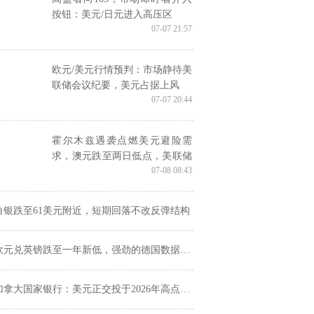
按钮：美元/日元进入高压区
07-07 21:57
欧元/美元行情预判：市场静待美
联储会议纪要，美元占据上风
07-07 20:44
霍尔木兹遇袭点燃美元避险需
求，澳元跌至两日低点，美联储
07-08 08:43
会议纪要能否扭转颓势？
白银跌至61美元附近，短期回落不改反弹结构
欧元兑英镑跌至一年新低，强劲的德国数据连一个反弹都撑不起来
拿大国家银行：美元正交投于2026年高点，但三季度后“脆弱性”正在累积