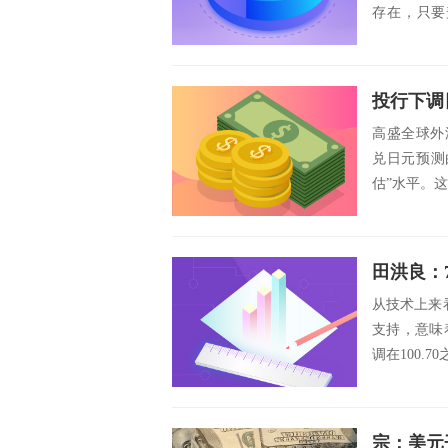
存在，只要
高？答案只能
投行下调
高盛全球外汇和
兑日元预测
估”水平。这
田洪良：
从技术上来看
支持，意味
调在100.7
宗：美元