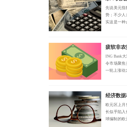
先说美元指
势；不少人
实这是一种
以美元指数一
疲软非农
ING Ban
令市场聚焦
一轮上涨动
经济数据
欧元区上月
长似乎陷入
球编制的欧元
在...