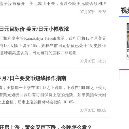
盖子没有移开，美元就上不去，所以今晚美元能否顺利冲
视
由...
07月07日 19:38
日元目标价 美元/日元小幅收涨
利率主管Kamakshya Trivedi表示，该行已将12个月美元
由155大幅上调至165，并称当前日元估值已处于“历史性低
意味着高盛认为，日元当前的疲软并非短期...
07月07日 14:21
7月7日主要货币短线操作指南
，美指周一上涨在101.15之下遇阻，下跌在100.80之上受到
着美元短线回调后有可能保持上涨的走势。如果美指今天回
0之上企稳，后市上涨的目标将会指向101.05-...
07月07日 09:09
开启上涨，黄金应声下跌，今晚怎么看？