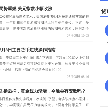
局势重燃 美元指数小幅收涨
货
二公布的最新调查显示，美国消费者6月对短期通胀前景的担
温，一年期和三年期通胀预期均上升至多年高位。不过，受
落影响，消费者对汽油价格涨幅的预期有所缓和，同时对个
..
07月08日 10:05
7月8日主要货币短线操作指南
，美指周二上涨在101.15之下遇阻，下跌在100.80之上受到
着美元短线回调后有可能保持上涨的走势。如果美指今天回
5之上企稳，后市上涨的目标将会指向101.20-...
07月08日 08:46
先扬后抑，黄金压力渐增，今晚会有变数吗？
昨日整体走势先扬后抑，收成倒T字型，老实说有点小意外，
之中，毕竟现在美元压力确实很大，上面有个隐形盖子一直