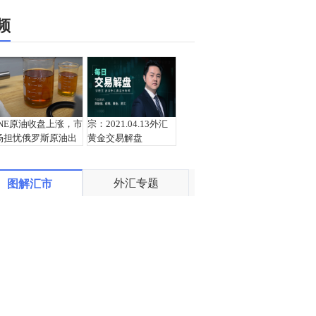
频
INE原油收盘上涨，市
宗：2021.04.13外汇
场担忧俄罗斯原油出
黄金交易解盘
口受阻
外汇专题
图解汇市
盛文兵：通胀预期再
栾雪：4月13日黄金外
度升温 且看美联储如
汇上证解盘
何应对