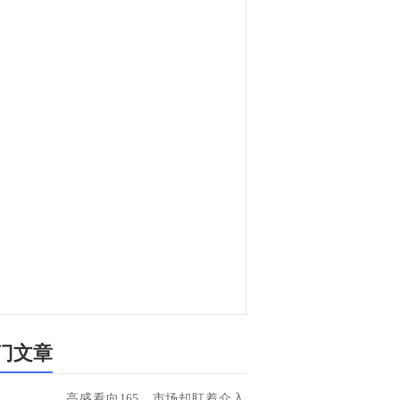
门文章
高盛看向165，市场却盯着介入