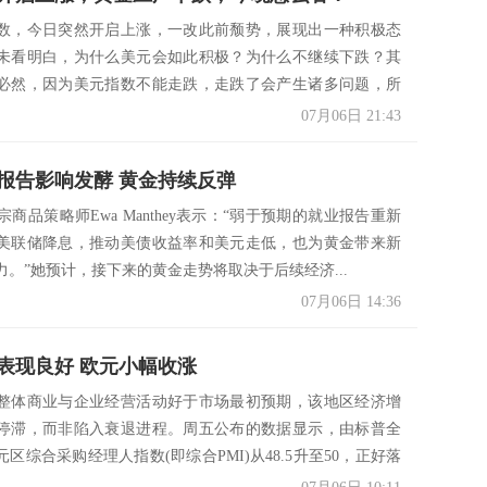
数，今日突然开启上涨，一改此前颓势，展现出一种积极态
未看明白，为什么美元会如此积极？为什么不继续下跌？其
必然，因为美元指数不能走跌，走跌了会产生诸多问题，所
定...
07月06日 21:43
报告影响发酵 黄金持续反弹
k大宗商品策略师Ewa Manthey表示：“弱于预期的就业报告重新
美联储降息，推动美债收益率和美元走低，也为黄金带来新
力。”她预计，接下来的黄金走势将取决于后续经济...
07月06日 14:36
表现良好 欧元小幅收涨
整体商业与企业经营活动好于市场最初预期，该地区经济增
停滞，而非陷入衰退进程。周五公布的数据显示，由标普全
区综合采购经理人指数(即综合PMI)从48.5升至50，正好落