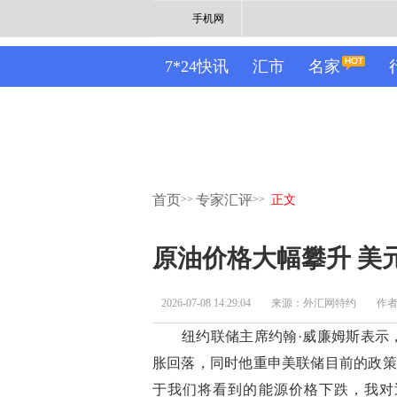
手机网
7*24快讯
汇市
名家
首页
专家汇评
>>
>>
正文
原油价格大幅攀升 美
2026-07-08 14:29:04
来源：外汇网特约
作者：
纽约联储主席约翰·威廉姆斯表示，
胀回落，同时他重申美联储目前的政策
于我们将看到的能源价格下跌，我对