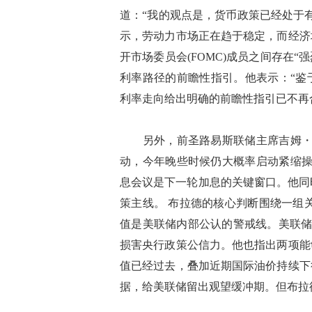
道：“我的观点是，货币政策已经处于
示，劳动力市场正在趋于稳定，而经济
开市场委员会(FOMC)成员之间存在
利率路径的前瞻性指引。他表示：“鉴
利率走向给出明确的前瞻性指引已不再
另外，前圣路易斯联储主席吉姆・布
动，今年晚些时候仍大概率启动紧缩操
息会议是下一轮加息的关键窗口。他同
策主线。 布拉德的核心判断围绕一组
值是美联储内部公认的警戒线。美联储
损害央行政策公信力。他也指出两项能
值已经过去，叠加近期国际油价持续下
据，给美联储留出观望缓冲期。但布拉