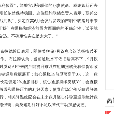
有利位置”，能够实现美联储的职责使命。威廉姆斯还表
增长依然保持稳固。这位纽约联储负责人表示，联邦公
“强烈共识”，决定在其6月会议后发表的声明中取消对未来
于我们在通胀和经济前景方面面临的不确定性，试图就
合适。不确定性实在是太大了。”
拉德近日表示，即便美联储7月议息会议选择按兵不
作。布拉德认为，当前通胀水平依旧居高不下，9月议
时质疑AI带来的产能提升难以在短期扭转美联储货币政
关键通胀数据展开：核心通胀当前显著高于3%，这一数
长期设定2%通胀目标，核心通胀持续突破3%，会直接
够缓和通胀压力的利好因素：债券市场定价反映通胀峰
行，相关降温效应会在未来数月逐步传导至通胀统计数
热
德强调，两类短期利好不足以替代主动加息调控。