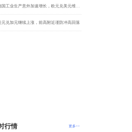
国工业生产意外加速增长，欧元兑美元维持1.1400附近震荡
美元兑加元继续上涨，前高附近谨防冲高回落
时行情
更多>>