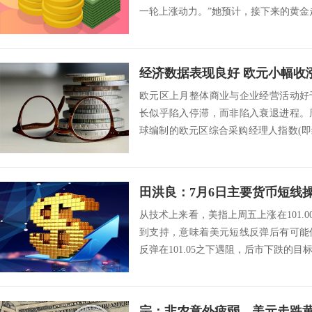
一轮上涨动力。”她预计，接下来的黄金走
经济数据表现良好 欧元小幅收
欧元区上月整体商业与企业经营活动好
长似乎陷入停滞，而非陷入衰退进程。
球编制的欧元区综合采购经理人指数(即综合
在...
田洪良：7月6日主要货币短
从技术上来看，美指上周五上涨在101.00
到支持，意味着美元短线反弹后有可能
反弹在101.05之下遇阻，后市下跌的目标将会
宗：非农意外疲弱，美元走跌